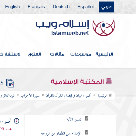
عربي
Español
Deutsch
Français
English
سورة العنكبوت
سورة الروم
سورة لقمان
سورة السجدة
الرئيسية
موسوعات
مقالات
الفتوى
الاستشارات
سورة الأحزاب
قوله تعالى يا أيها النبي اتق الله ولا تطع
المكتبة الإسلامية
كتب
الكافرين والمنافقين
الرئيسية
أضواء البيان في إيضاح القرآن بالقرآن
سورة الأحزاب
قوله تعالى 
قوله تعالى وما جعل أزواجكم اللائي
تظاهرون منهن أمهاتكم
تفسير الآية
أضواء ال
محمد الأ
الإقدام على الظهار من الزوجة