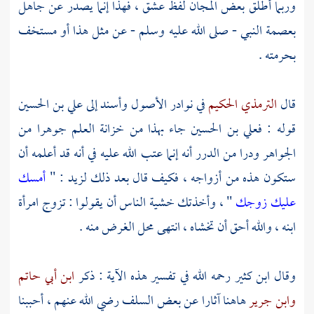
وربما أطلق بعض المجان لفظ عشق ، فهذا إنما يصدر عن جاهل
بعصمة النبي - صلى الله عليه وسلم - عن مثل هذا أو مستخف
بحرمته .
قال
الترمذي الحكيم
في نوادر الأصول وأسند إلى
علي بن الحسين
قوله :
فعلي بن الحسين
جاء بهذا من خزانة العلم جوهرا من
الجواهر ودرا من الدرر أنه إنما عتب الله عليه في أنه قد أعلمه أن
ستكون هذه من أزواجه ، فكيف قال بعد ذلك
لزيد
: "
أمسك
عليك زوجك
" ، وأخذتك خشية الناس أن يقولوا : تزوج امرأة
ابنه ، والله أحق أن تخشاه ، انتهى محل الغرض منه .
وقال
ابن كثير
رحمه الله في تفسير هذه الآية : ذكر
ابن أبي حاتم
وابن جرير
هاهنا آثارا عن بعض السلف رضي الله عنهم ، أحببنا