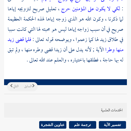
:
لكي لا يكون على المؤمنين حرج
، تعليل صريح لتزويجه إياها
لما ذكرنا ، وكون الله هو الذي زوجه إياها لهذه الحكمة العظيمة
صريح في أن سبب زواجه إياها ليس هو محبته لها التي كانت سببا
في طلاق زيد لها كما زعموا ، ويوضحه قوله تعالى :
فلما قضى زيد
منها وطرا
الآية ; لأنه يدل على أن
زيدا
قضى وطره منها ، ولم تبق
له بها حاجة ، فطلقها باختياره ، والعلم عند الله تعالى .
السابق
التالي
الخدمات العلمية
تفسير الآية
ترجمة علم
عناوين الشجرة