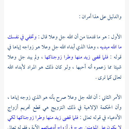
والدليل على هذا أمران :
الأول : هو ما قدمنا من أن الله جل وعلا قال :
وتخفي في نفسك
ما الله مبديه
، وهذا الذي أبداه الله جل وعلا هو زواجه إياها في
قوله :
فلما قضى زيد منها وطرا زوجناكها
، ولم يبد جل وعلا
شيئا مما زعموه أنه أحبها ، ولو كان ذلك هو المراد لأبداه الله
تعالى كما ترى .
الأمر الثاني : أن الله جل وعلا صرح بأنه هو الذي زوجه إياها ،
وأن الحكمة الإلاهية في ذلك التزويج هي قطع تحريم أزواج
الأدعياء في قوله تعالى :
فلما قضى زيد منها وطرا زوجناكها لكي
لا يكون على المؤمنين حرج في أزواج أدعيائهم
الآية ، فقوله تعالى