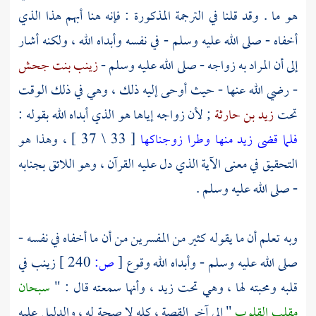
هو ما . وقد قلنا في الترجمة المذكورة : فإنه هنا أبهم هذا الذي
أخفاه - صلى الله عليه وسلم - في نفسه وأبداه الله ، ولكنه أشار
إلى أن المراد به زواجه - صلى الله عليه وسلم -
زينب بنت جحش
- رضي الله عنها - حيث أوحى إليه ذلك ، وهي في ذلك الوقت
تحت
زيد بن حارثة
; لأن زواجه إياها هو الذي أبداه الله بقوله :
فلما قضى زيد منها وطرا زوجناكها
[ 33 \ 37 ] ، وهذا هو
التحقيق في معنى الآية الذي دل عليه القرآن ، وهو اللائق بجنابه
- صلى الله عليه وسلم .
وبه تعلم أن ما يقوله كثير من المفسرين من أن ما أخفاه في نفسه -
صلى الله عليه وسلم - وأبداه الله وقوع
[
ص:
240 ]
زينب
في
قلبه ومحبته لها ، وهي تحت
زيد
، وأنها سمعته قال : "
سبحان
مقلب القلوب
" إلى آخر القصة ، كله لا صحة له ، والدليل عليه