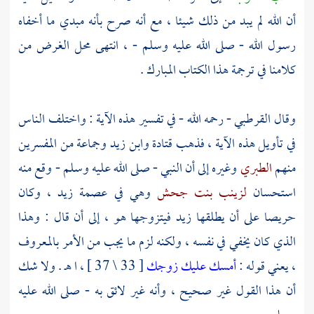
أن الله لم يبد من ذلك شيئا ، مع أنه صرح بأنه مبدي ما أخفاه
رسول الله - صلى الله عليه وسلم - ، انتهى محل الغرض من
كلامنا في ترجمة هذا الكتاب المبارك .
وقال
القرطبي
- رحمه الله - في تفسير هذه الآية : واختلف الناس
في تأويل هذه الآية ، فذهب
قتادة
وابن زيد
وجماعة من المفسرين
منهم
الطبري
وغيره إلى أن النبي - صلى الله عليه وسلم - وقع منه
استحسان
لزينب بنت جحش
وهي في عصمة
زيد
، وكان
حريصا على أن يطلقها
زيد
فيتزوجها هو ، إلى أن قال : وهذا
الذي كان يخفي في نفسه ، ولكنه لزم ما يجب من الأمر بالمعروف
، يعني قوله :
أمسك عليك زوجك
[ 33 \ 37 ] ، ا هـ . ولا شك
أن هذا القول غير صحيح ، وأنه غير لائق به - صلى الله عليه