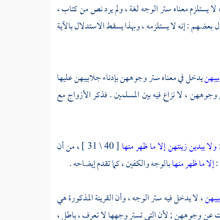
 لا يستلزم معناه ستر الوجه لغة ، ولم يرد نص من كتاب ،
 بعضهم : إنه لا يستلزمه ، وبهذا يسقط الاستدلال بالآية
بيبهن
يدخل في معناه ستر وجوههن بإدناء جلابيبهن عليها
ههن ، لا نزاع فيه بين المسلمين . فذكر الأزواج مع
:
ولا يبدين زينتهن إلا ما ظهر منها
[ 40 \ 31 ] ، من أن
:
إلا ما ظهر منها
بالوجه والكفين ، كما تقدم إيضاحه .
بيبهن
، لا يدخل فيه ستر الوجه ، وأن القرينة المذكورة هي
 عن وجوههن ; لأن التي تستر وجهها لا تعرف ، باطل ،