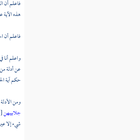
فاعلم أن ال
هذه الآية عام
فاعلم أن ال
واعلم أنا ف
عن أدلة من 
حكم آية ال
ومن الأدلة 
جلابيبهن
[ 33 \ 59 ] ، فقد قال غير واحد من أهل العل
شيء إلا عين 