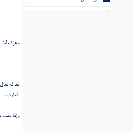
بيان الناسخ والمنسوخ من آي الذكر الحكيم
ترجمة للشيخ رحمه الله
وعرف أيضا ا
فقوله تعالى
العارف .
وإذا علمت أ