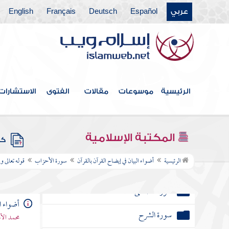
سورة البروج
عربي
Español
Deutsch
Français
English
سورة الطارق
سورة الأعلى
سورة الغاشية
الرئيسية
موسوعات
مقالات
الفتوى
الاستشارات
سورة الفجر
سورة البلد
المكتبة الإسلامية
سورة الشمس
كتب
الرئيسية
أضواء البيان في إيضاح القرآن بالقرآن
سورة الأحزاب
قوله تعالى 
سورة الليل
سورة الضحى
أضواء ال
سورة الشرح
محمد الأ