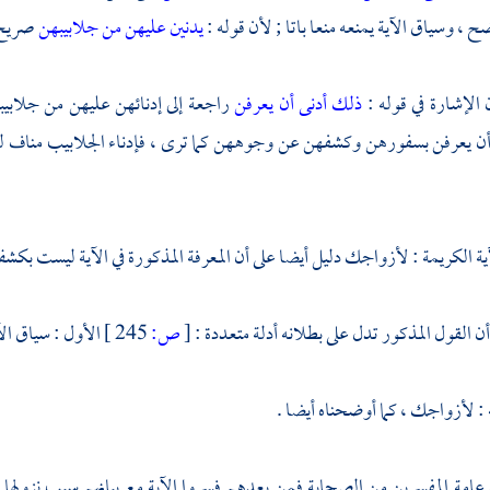
 ، وسياق الآية يمنعه منعا باتا ; لأن قوله :
يدنين عليهن من جلابيبهن
صريح 
الإشارة في قوله :
ذلك أدنى أن يعرفن
راجعة إلى إدنائهن عليهن من جلابي
أن يعرفن بسفورهن وكشفهن عن وجوههن كما ترى ، فإدناء الجلابيب مناف ل
آية الكريمة : لأزواجك دليل أيضا على أن المعرفة المذكورة في الآية ليست بكش
ن القول المذكور تدل على بطلانه أدلة متعددة :
[
ص:
245 ]
الأول : سياق الآي
ه : لأزواجك ، كما أوضحناه أيضا .
 عامة المفسرين من الصحابة فمن بعدهم فسروا الآية مع بيانهم سبب نزولها 