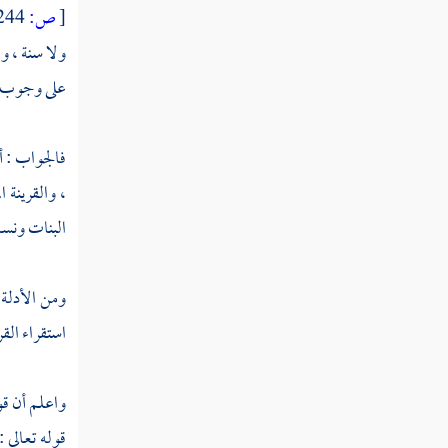
[
ص:
244 ]
ولا سنة ، و
على وجوب س
فالجواب : أن
، والقرينة 
البنات ونسا
ومن الأدلة 
استقراء الق
واعلم أن قول
قوله تعالى :