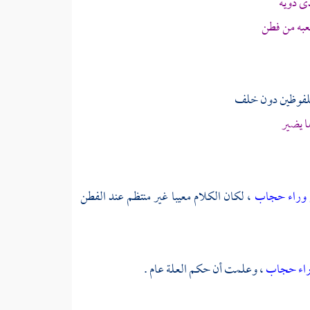
لدى ذويه
عبه من فطن
م ملفوظين دون خلف
ا يضير
 وراء حجاب
، لكان الكلام معيبا غير منتظم عند الفطن
راء حجاب
، وعلمت أن حكم العلة عام .