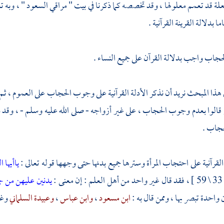
علة قد تعمم معلولها ، وقد تخصصه كما ذكرنا في بيت " مراقي السعود " ، وبه
ا بدلالة القرينة القرآنية .
حجاب واجب بدلالة القرآن على جميع النساء .
ي هذا المبحث نريد أن نذكر الأدلة القرآنية على وجوب الحجاب على العموم ، ثم 
قالوا بعدم وجوب الحجاب ، على غير أزواجه - صلى الله عليه وسلم - ، وقد ذك
حجاب .
القرآنية على احتجاب المرأة وسترها جميع بدنها حتى وجهها قوله تعالى :
ياأيها 
م : إن معنى :
يدنين عليهن من ج
واحدة تبصر بها ، وممن قال به :
ابن مسعود
،
وابن عباس
،
وعبيدة السلماني
وغي