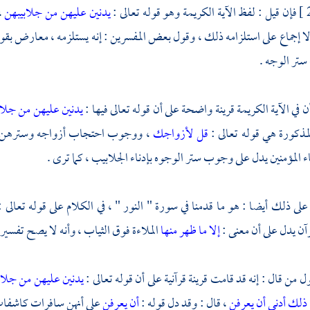
فإن قيل : لفظ الآية الكريمة وهو قوله تعالى :
يدنين عليهن من جلابيبهن
،
لا إجماع على استلزامه ذلك ، وقول بعض المفسرين : إنه يستلزمه ، معارض بقول
تر الوجه .
 في الآية الكريمة قرينة واضحة على أن قوله تعالى فيها :
يدنين عليهن من جلا
المذكورة هي قوله تعالى :
قل لأزواجك
، ووجوب احتجاب أزواجه وسترهن وجو
ء المؤمنين يدل على وجوب ستر الوجوه بإدناء الجلابيب ، كما ترى .
على ذلك أيضا : هو ما قدمنا في سورة " النور " ، في الكلام على قوله تعالى 
رآن يدل على أن معنى :
إلا ما ظهر منها
الملاءة فوق الثياب ، وأنه لا يصح تفسير 
 من قال : إنه قد قامت قرينة قرآنية على أن قوله تعالى :
يدنين عليهن من جلا
ذلك أدنى أن يعرفن
، قال : وقد دل قوله :
أن يعرفن
على أنهن سافرات كاشفات