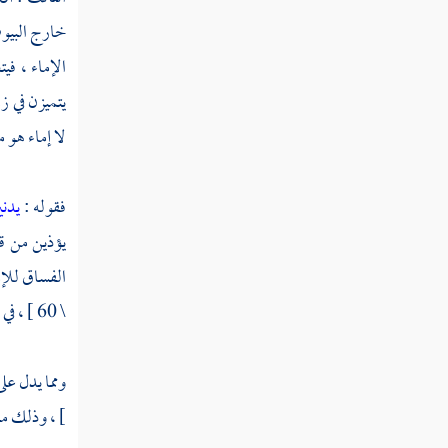
خارج البيو
الإماء ، في
يتميزن في ز
لا إماء هو م
فقوله :
يدني
يؤذين من قب
الفساق للإم
\ 60 ] ، في قوله تعالى :
ومما يدل عل
] ، وذلك م