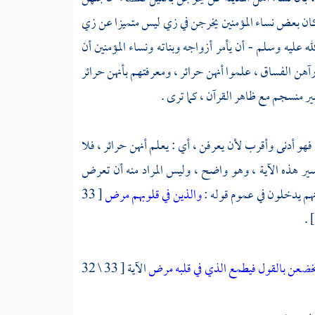
ان بعض نساء المؤمنين يخرجن في زي ليس متميزا عن زي
له عليه وسلم - أن يأمر أزواجه وبناته ونساء المؤمنين أن
آهن الفساق ، علموا أنهن حرائر ، ومعرفتهم بأنهن حرائر
ر منسجم مع ظاهر القرآن ، كما ترى .
فهو أدنى وأقرب لأن يعرفن ، أي : يعلم أنهن حرائر ، فلا
سير هذه الآية ، وهو واضح ، وليس المراد منه أن تعرض
نهم يدخلون في عموم قوله :
والذين في قلوبهم مرض
[ 33
تخضعن بالقول فيطمع الذي في قلبه مرض
الآية [ 33 \ 32