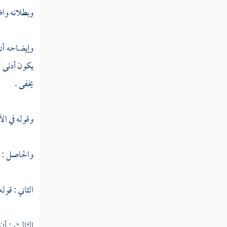
وبطلانه واضح
وإيضاحه أن 
يكون أدنى 
يخفى .
وقوله في ال
والحاصل : أ
الثاني : قول
الثالث : أن