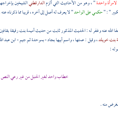
 لامرأة واحدة
" ، وهو من الأحاديث التي ألزم
الدارقطني
الشيخين بإخراجها 
بير " : "
حكمي على الواحد
" لا يعرف له أصل إلى آخره ، قريبا مما ذكرناه عنه ،
فا الله عنه وغفر له : الحديث المذكور ثابت من حديث
أميمة بنت رقيقة
بقافين
 بنت خويلد
، وقيل : عمتها ، واسم أبيها
بجاد - بموحدة ثم جيم - ابن عبد الله
وله :
خطاب واحد لغير الحنبل من غير رعي النص و
لغرض منه .