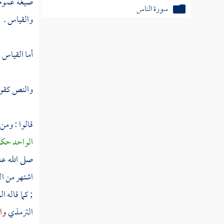
صيغة عموم 
سورة الناس
والقياس .
بيان الناسخ والمنسوخ من آي الذكر الحكيم
أما القياس 
ترجمة للشيخ رحمه الله
والنص كقوله
قالوا : ومن
الواحد حكم
صلى الله عل
اشتهر من ال
; كما قاله
ال
الترمذي
وا