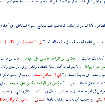
. ولكن أهل هذا القول موافقون على أن حكم خطاب الواحد عام لغيره ، و
فظاهر ، لأن قياس غير ذلك المخاطب عليه بجامع استواء المخاطبين في أحكام ا
 - صلى الله عليه وسلم - في مبايعة النساء : "
إني لا أصافح
[
ص:
247 ]
النس
 أدلة ذلك حديث : "
حكمي على الواحد حكمي على الجماعة
" . قال
ابن قاسم 
ي على الجماعة
" ، لا يعرف له أصل بهذا اللفظ ، ولكن روى
الترمذي
وقال 
يه وسلم - في مبايعة النساء : "
إني لا أصافح النساء
" ، وساق الحديث كما ذ
أحاديث على ألسنة الناس " : "
حكمي على الواحد حكمي على الجماعة
" ، وفي
عراقي
في تخريج أحاديث
البيضاوي
. وقال في " الدرر "
كالزركشي
: لا يعرف 
لنسائي
من حديث
أميمة بنت رقيقة
، فلفظ
النسائي
: "
ما قولي لامرأة واحدة 