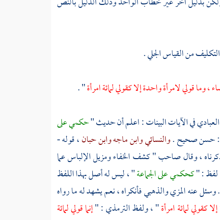
لكن بدليل آخر غير خطاب الواحد وذلك الدليل بالنص
لتكليف من القياس الجلي .
اء ، وما قولي لامرأة واحدة إلا كقولي لمائة امرأة
" .
العبادي
في الآيات البينات : اعلم أن حديث "
حكمي على
: حسن صحيح .
والنسائي
وابن ماجه
وابن حبان
، قوله -
كرناه ، وقال صاحب " كشف الخفاء ومزيل الإلباس عما
 لفظ : "
كحكمي على الجماعة
" ، ليس له أصل بهذا اللفظ
. وسئل عنه
المزي
والذهبي
فأنكراه ، نعم يشهد له ما رواه
إلا كقولي لمائة امرأة
" ، ولفظ
الترمذي
: "
إنما قولي لمائة