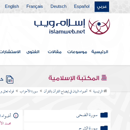
سورة البروج
عربي
Español
Deutsch
Français
English
سورة الطارق
سورة الأعلى
سورة الغاشية
الرئيسية
موسوعات
مقالات
الفتوى
الاستشارات
سورة الفجر
سورة البلد
المكتبة الإسلامية
كتب
سورة الشمس
الرئيسية
أضواء البيان في إيضاح القرآن بالقرآن
سورة الأحزاب
قوله تعالى 
سورة الليل
سورة الضحى
أضواء ال
محمد الأ
سورة الشرح