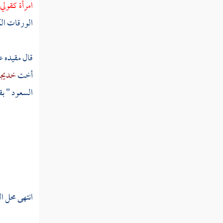
امرأة كقولي
الورقات الك
قال مقيده ع
أخت
خديجة
السعود " بق
انتهى محل ا