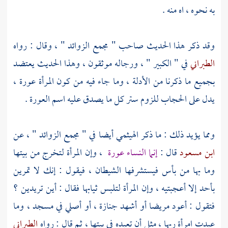
به نحوه ، اه منه .
وقد ذكر هذا الحديث صاحب " مجمع الزوائد " ، وقال : رواه
الطبراني
في " الكبير " ، ورجاله موثقون ، وهذا الحديث يعتضد
بجميع ما ذكرنا من الأدلة ، وما جاء فيه من كون المرأة عورة ،
يدل على الحجاب للزوم ستر كل ما يصدق عليه اسم العورة .
ومما يؤيد ذلك : ما ذكر
الهيثمي
أيضا في " مجمع الزوائد " ، عن
ابن مسعود
قال :
إنما النساء عورة
، وإن المرأة لتخرج من بيتها
وما بها من بأس فيستشرفها الشيطان ، فيقول : إنك لا تمرين
بأحد إلا أعجبتيه ، وإن المرأة لتلبس ثيابها فقال : أين تريدين ؟
فتقول : أعود مريضا أو أشهد جنازة ، أو أصلي في مسجد ، وما
عبدت امرأة ربها ، مثل أن تعبده في بيتها ، ثم قال : رواه
الطبراني