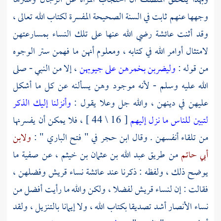
وبهذا يتحقق المنصف أن احتجاب المرأة عن الرجال وسترها
وجهها عنهم ثابت في السنة الصحيحة المفسرة لكتاب الله تعالى ،
وقد أثنت
عائشة
رضي الله عنها على تلك النساء بمسارعتهن
لامتثال أوامر الله في كتابه ، ومعلوم أنهن ما فهمن ستر الوجوه
من قوله :
وليضربن بخمرهن على جيوبهن
، إلا من النبي - صلى
الله عليه وسلم - لأنه موجود وهن يسألنه عن كل ما أشكل
عليهن في دينهن ، والله جل وعلا يقول :
وأنزلنا إليك الذكر
لتبين للناس ما نزل إليهم
[ 16 \ 44 ] ، فلا يمكن أن يفسرنها
من تلقاء أنفسهن . وقال
ابن حجر
في " فتح الباري " :
ولابن
أبي حاتم
من طريق
عبد الله بن عثمان بن خيثم
، عن
صفية
ما
يوضح ذلك ، ولفظه : ذكرنا عند
عائشة
نساء
قريش
وفضلهن ،
فقالت : إن لنساء
قريش
لفضلا ، ولكن والله ما رأيت أفضل من
نساء
الأنصار
أشد تصديقا بكتاب الله ، ولا إيمانا بالتنزيل ، ولقد