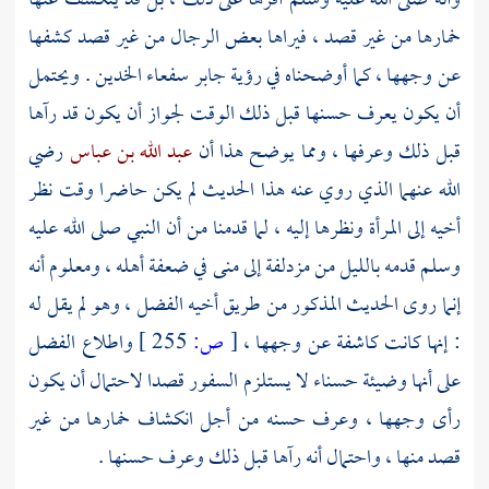
وأنه صلى الله عليه وسلم أقرها على ذلك ، بل قد ينكشف عنها
خمارها من غير قصد ، فيراها بعض الرجال من غير قصد كشفها
عن وجهها ، كما أوضحناه في رؤية
جابر
سفعاء الخدين . ويحتمل
أن يكون يعرف حسنها قبل ذلك الوقت لجواز أن يكون قد رآها
قبل ذلك وعرفها ، ومما يوضح هذا أن
عبد الله بن عباس
رضي
الله عنهما الذي روي عنه هذا الحديث لم يكن حاضرا وقت نظر
أخيه إلى المرأة ونظرها إليه ، لما قدمنا من أن النبي صلى الله عليه
وسلم قدمه بالليل من
مزدلفة
إلى
منى
في ضعفة أهله ، ومعلوم أنه
إنما روى الحديث المذكور من طريق أخيه
الفضل
، وهو لم يقل له
: إنها كانت كاشفة عن وجهها ،
[
ص:
255 ]
واطلاع الفضل
على أنها وضيئة حسناء لا يستلزم السفور قصدا لاحتمال أن يكون
رأى وجهها ، وعرف حسنه من أجل انكشاف خمارها من غير
قصد منها ، واحتمال أنه رآها قبل ذلك وعرف حسنها .