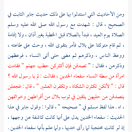
ومن الأحاديث التي استدلوا بها على ذلك حديث
جابر
الثابت في
الصحيح ، قال : شهدت مع رسول الله صلى الله عليه وسلم
الصلاة يوم العيد ، فبدأ بالصلاة قبل الخطبة بغير أذان ، ولا إقامة
، ثم قام متوكئا على
بلال
فأمر بتقوى الله ، وحث على طاعته ،
ووعظ الناس ، وذكرهم ثم مضى حتى أتى النساء ، فوعظهن
وذكرهن ، فقال : "
تصدقن فإن أكثركن حطب جهنم " فقامت
امرأة من سطة النساء سفعاء الخدين ، فقالت : لم يا رسول الله ؟
قال : " لأنكن تكثرن الشكاة ، وتكفرن العشير " ، قال : فجعلن
يتصدقن من حليهن يلقين في ثوب
بلال
من أقراطهن وخواتمهن
، اه . هذا لفظ
مسلم
في " صحيحه " ، قالوا : وقول
جابر
في هذا
الحديث : سفعاء الخدين يدل على أنها كانت كاشفة عن وجهها ،
إذ لو كانت محتجبة لما رأى خديها ، ولما علم بأنها سفعاء الخدين .