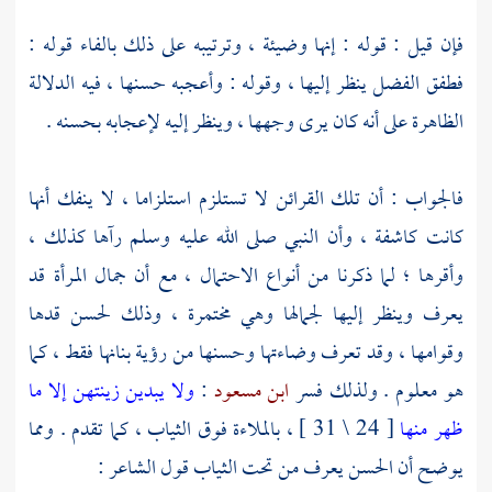
فإن قيل : قوله : إنها وضيئة ، وترتيبه على ذلك بالفاء قوله :
فطفق الفضل ينظر إليها ، وقوله : وأعجبه حسنها ، فيه الدلالة
الظاهرة على أنه كان يرى وجهها ، وينظر إليه لإعجابه بحسنه .
فالجواب : أن تلك القرائن لا تستلزم استلزاما ، لا ينفك أنها
كانت كاشفة ، وأن النبي صلى الله عليه وسلم رآها كذلك ،
وأقرها ؛ لما ذكرنا من أنواع الاحتمال ، مع أن جمال المرأة قد
يعرف وينظر إليها لجمالها وهي مختمرة ، وذلك لحسن قدها
وقوامها ، وقد تعرف وضاءتها وحسنها من رؤية بنانها فقط ، كما
هو معلوم . ولذلك فسر
ابن مسعود
:
ولا يبدين زينتهن إلا ما
ظهر منها
[ 24 \ 31 ] ، بالملاءة فوق الثياب ، كما تقدم . ومما
يوضح أن
الحسن
يعرف من تحت الثياب قول الشاعر :