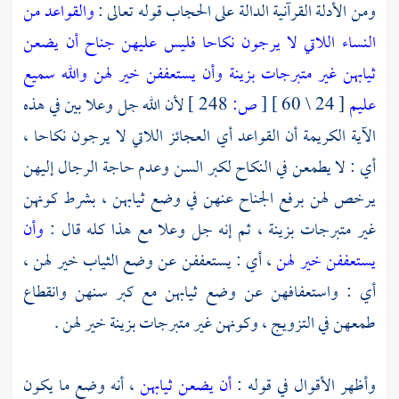
ومن الأدلة القرآنية الدالة على الحجاب قوله تعالى :
والقواعد من
النساء اللاتي لا يرجون نكاحا فليس عليهن جناح أن يضعن
ثيابهن غير متبرجات بزينة وأن يستعففن خير لهن والله سميع
عليم
[ 24 \ 60 ]
[
ص:
248 ]
لأن الله جل وعلا بين في هذه
الآية الكريمة أن القواعد أي العجائز اللاتي لا يرجون نكاحا ،
أي : لا يطمعن في النكاح لكبر السن وعدم حاجة الرجال إليهن
يرخص لهن برفع الجناح عنهن في وضع ثيابهن ، بشرط كونهن
غير متبرجات بزينة ، ثم إنه جل وعلا مع هذا كله قال :
وأن
يستعففن خير لهن
، أي : يستعففن عن وضع الثياب خير لهن ،
أي : واستعفافهن عن وضع ثيابهن مع كبر سنهن وانقطاع
طمعهن في التزويج ، وكونهن غير متبرجات بزينة خير لهن .
وأظهر الأقوال في قوله :
أن يضعن ثيابهن
، أنه وضع ما يكون