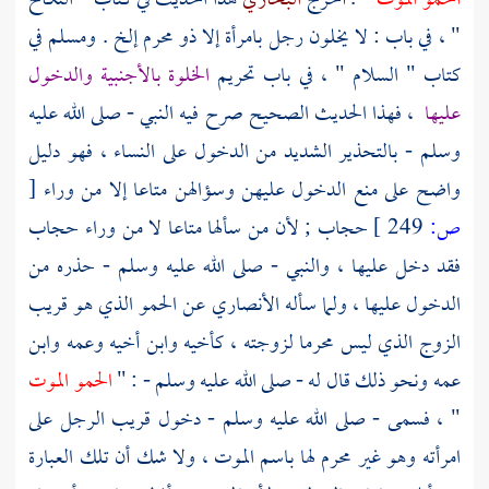
الحمو الموت "
. أخرج
البخاري
هذا الحديث في كتاب " النكاح
" ، في باب : لا يخلون رجل بامرأة إلا ذو محرم إلخ .
ومسلم
في
كتاب " السلام " ، في باب تحريم
الخلوة بالأجنبية والدخول
عليها
، فهذا الحديث الصحيح صرح فيه النبي - صلى الله عليه
وسلم - بالتحذير الشديد من الدخول على النساء ، فهو دليل
واضح على منع الدخول عليهن وسؤالهن متاعا إلا من وراء
[
ص:
249 ]
حجاب ; لأن من سألها متاعا لا من وراء حجاب
فقد دخل عليها ، والنبي - صلى الله عليه وسلم - حذره من
الدخول عليها ، ولما سأله الأنصاري عن الحمو الذي هو قريب
الزوج الذي ليس محرما لزوجته ، كأخيه وابن أخيه وعمه وابن
عمه ونحو ذلك قال له - صلى الله عليه وسلم - : "
الحمو الموت
" ، فسمى - صلى الله عليه وسلم - دخول قريب الرجل على
امرأته وهو غير محرم لها باسم الموت ، ولا شك أن تلك العبارة