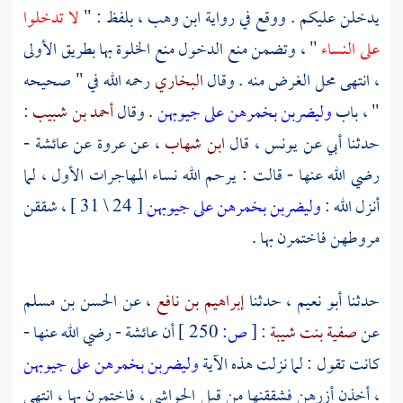
يدخلن عليكم . ووقع في رواية
ابن وهب
، بلفظ : "
لا تدخلوا
على النساء
" ، وتضمن منع الدخول منع الخلوة بها بطريق الأولى
، انتهى محل الغرض منه . وقال
البخاري
رحمه الله في " صحيحه
" ، باب
وليضربن بخمرهن على جيوبهن
. وقال
أحمد بن شبيب
:
حدثنا أبي عن
يونس
، قال
ابن شهاب
، عن
عروة
عن
عائشة
-
رضي الله عنها - قالت : يرحم الله نساء المهاجرات الأول ، لما
أنزل الله :
وليضربن بخمرهن على جيوبهن
[ 24 \ 31 ] ، شققن
مروطهن فاختمرن بها .
حدثنا
أبو نعيم
، حدثنا
إبراهيم بن نافع
، عن
الحسن بن مسلم
عن
صفية بنت شيبة
:
[
ص:
250 ]
أن
عائشة
- رضي الله عنها -
كانت تقول : لما نزلت هذه الآية
وليضربن بخمرهن على جيوبهن
، أخذن أزرهن فشققنها من قبل الحواشي ، فاختمرن بها ، انتهى