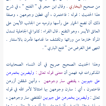
من صحيح
البخاري
. وقال
ابن حجر
في " الفتح " ، في شرح
هذا الحديث : قوله : فاختمرن ، أي غطين وجوههن ، وصفة
ذلك أن تضع الخمار على رأسها وترميه من الجانب الأيمن على
العاتق الأيسر ، وهو التقنع . قال
الفراء
: كانوا في الجاهلية تسدل
المرأة خمارها من ورائها وتكشف ما قدامها فأمرن بالاستتار .
انتهى محل الغرض من " فتح الباري " .
وهذا الحديث الصحيح صريح في أن النساء الصحابيات
المذكورات فيه فهمن أن
معنى قوله تعالى :
وليضربن بخمرهن
على جيوبهن
، يقتضي ستر وجوههن
، وأنهن شققن أزرهن
فاختمرن ، أي : سترن وجوههن بها امتثالا لأمر الله في قوله
تعالى :
وليضربن بخمرهن على جيوبهن
المقتضي ستر وجوههن ،