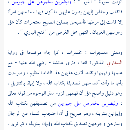
أنزلت سورة " النور " :
وليضربن بخمرهن على جيوبهن
،
فانقلب رجالهن إليهن يتلون عليهن ما أنزل فيها ، ما منهن امرأة
إلا قامت إلى مرطها فأصبحن يصلين الصبح معتجرات كأن على
رءوسهن الغربان ، انتهى محل الغرض من " فتح الباري " .
ومعنى معتجرات : مختمرات ، كما جاء موضحا في رواية
البخاري
المذكورة آنفا ، فترى
عائشة
- رضي الله عنها - مع
علمها وفهمها وتقاها أثنت عليهن هذا الثناء العظيم ، وصرحت
بأنها ما رأت أشد منهن تصديقا بكتاب الله ، ولا إيمانا بالتنزيل ،
وهو دليل واضح على أن فهمهن لزوم ستر الوجوه من قوله تعالى
:
وليضربن بخمرهن على جيوبهن
من تصديقهن بكتاب الله
وإيمانهن بتنزيله ، وهو صريح في أن احتجاب النساء عن الرجال
وسترهن وجوههن تصديق بكتاب الله وإيمان بتنزيله ، كما ترى .