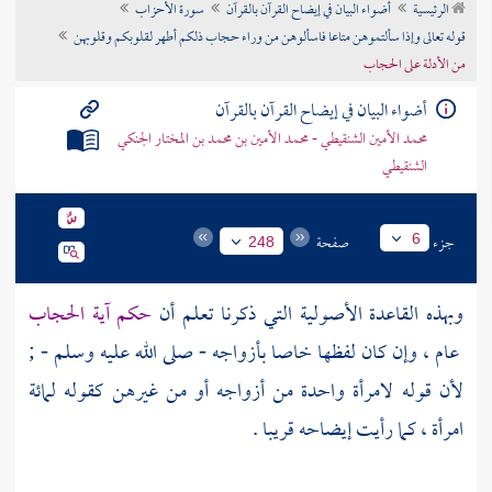
الرئيسية
أضواء البيان في إيضاح القرآن بالقرآن
سورة الأحزاب
تراجم الأعلام
قوله تعالى وإذا سألتموهن متاعا فاسألوهن من وراء حجاب ذلكم أطهر لقلوبكم وقلوبهن
من الأدلة على الحجاب
أضواء البيان في إيضاح القرآن بالقرآن
محمد الأمين الشنقيطي - محمد الأمين بن محمد بن المختار الجنكي
الشنقيطي
جزء
صفحة
6
248
وبهذه القاعدة الأصولية التي ذكرنا تعلم أن
حكم آية الحجاب
عام ، وإن كان لفظها خاصا بأزواجه - صلى الله عليه وسلم - ;
لأن قوله لامرأة واحدة من أزواجه أو من غيرهن كقوله لمائة
امرأة ، كما رأيت إيضاحه قريبا .