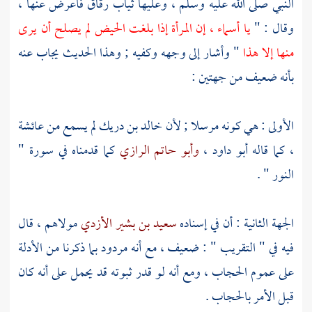
النبي صلى الله عليه وسلم ، وعليها ثياب رقاق فأعرض عنها ،
وقال : "
يا
أسماء
، إن المرأة إذا بلغت الحيض لم يصلح أن يرى
منها إلا هذا
" وأشار إلى وجهه وكفيه ; وهذا الحديث يجاب عنه
بأنه ضعيف من جهتين :
الأولى : هي كونه مرسلا ; لأن
خالد بن دريك
لم يسمع من
عائشة
، كما قاله
أبو داود
،
وأبو حاتم الرازي
كما قدمناه في سورة "
النور " .
الجهة الثانية : أن في إسناده
سعيد بن بشير الأزدي
مولاهم ، قال
فيه في " التقريب " : ضعيف ، مع أنه مردود بما ذكرنا من الأدلة
على عموم الحجاب ، ومع أنه لو قدر ثبوته قد يحمل على أنه كان
قبل الأمر بالحجاب .