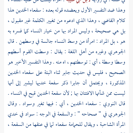
في سننه . في رواية
لابن أبي شيبة
: امرأة ليست من علية النساء ،
وهذا ضد التفسير الأول ويعضده قوله بعده : سفعاء الخدين هذا
كلام
القاضي
، وهذا الذي ادعوه من تغيير الكلمة غير مقبول ،
بل هي صحيحة ، وليس المراد بها من خيار النساء كما فسره به
هو ، بل المراد : امرأة من وسط النساء جالسة في وسطهن . قال
الجوهري
وغيره من أهل اللغة : يقال : وسطت القوم أسطهم
وسطا وسطة ، أي : توسطتهم ، اه منه . وهذا التفسير الأخير هو
الصحيح ، فليس في حديث
جابر
ثناء البتة على سفعاء الخدين
المذكورة ، ويحتمل أن
جابرا
ذكر سفعة خديها ليشير إلى أنها
ليست ممن شأنها الافتتان بها ; لأن سفعة الخدين قبح في النساء .
قال
النووي
: سفعاء الخدين ، أي : فيها تغير وسواد . وقال
الجوهري
في " صحاحه " : والسفعة في الوجه : سواد في خدي
المرأة الشاحبة ، ويقال للحمامة سفعاء لما في عنقها من السفعة ،