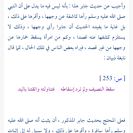
وأجيب عن حديث
جابر
هذا : بأنه ليس فيه ما يدل على أن النبي
صلى الله عليه وسلم رآها كاشفة عن وجهها ، وأقرها على ذلك ،
بل غاية ما يفيده الحديث أن
جابرا
رأى وجهها ، وذلك لا
يستلزم كشفها عنه قصدا ، وكم من امرأة يسقط خمارها عن
وجهها من غير قصد ، فيراه بعض الناس في تلك الحال ، كما قال
نابغة ذبيان
:
[
ص:
253 ]
سقط النصيف ولم ترد إسقاطه فتناولته واتقتنا باليد
فعلى المحتج بحديث
جابر
المذكور ، أن يثبت أنه صلى الله عليه
وسلم رآها سافرة ، وأقرها على ذلك ، ولا سبيل له إلى إثبات