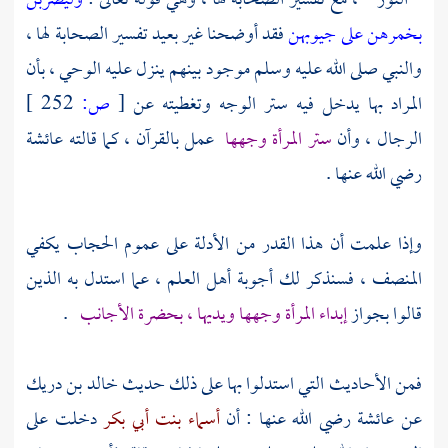
" النور " ، مع تفسير الصحابة لها ، وهي قوله تعالى :
وليضربن
بخمرهن على جيوبهن
فقد أوضحنا غير بعيد تفسير الصحابة لها ،
والنبي صلى الله عليه وسلم موجود بينهم ينزل عليه الوحي ، بأن
المراد بها يدخل فيه ستر الوجه وتغطيته عن
[
ص:
252 ]
الرجال ، وأن
ستر المرأة وجهها
عمل بالقرآن ، كما قالته
عائشة
رضي الله عنها .
وإذا علمت أن هذا القدر من الأدلة على عموم الحجاب يكفي
المنصف ، فسنذكر لك أجوبة أهل العلم ، عما استدل به الذين
قالوا بجواز
إبداء المرأة وجهها ويديها ، بحضرة الأجانب
.
فمن الأحاديث التي استدلوا بها على ذلك حديث
خالد بن دريك
عن
عائشة
رضي الله عنها : أن
أسماء بنت أبي بكر
دخلت على