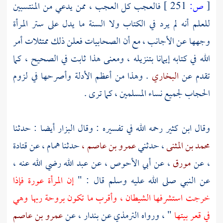
[
ص:
251 ]
فالعجب كل العجب ، ممن يدعي من المنتسبين
للعلم أنه لم يرد في الكتاب ولا السنة ما يدل على ستر المرأة
وجهها عن الأجانب ، مع أن الصحابيات فعلن ذلك ممتثلات أمر
الله في كتابه إيمانا بتنزيله ، ومعنى هذا ثابت في الصحيح ، كما
تقدم عن
البخاري
. وهذا من أعظم الأدلة وأصرحها في لزوم
الحجاب لجميع نساء المسلمين ، كما ترى .
وقال
ابن كثير
رحمه الله في تفسيره : وقال
البزار
أيضا : حدثنا
محمد بن المثنى
، حدثني
عمرو بن عاصم ،
حدثنا
همام
، عن
قتادة
، عن
مورق
، عن
أبي الأحوص
، عن
عبد الله
رضي الله عنه ،
عن النبي صلى الله عليه وسلم قال : "
إن المرأة عورة فإذا
خرجت استشرفها الشيطان ، وأقرب ما تكون بروحة ربها وهي
في قعر بيتها
" ، ورواه
الترمذي
عن
بندار
، عن
عمرو بن عاصم