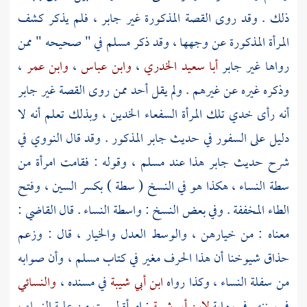
ذلك . وقد روى القصة المذكورة غير
جابر
، فلم يذكر كشف
المرأة المذكورة عن وجهها ، وقد ذكر
مسلم
في " صحيحه " ممن
رواها غير
جابر
أبا سعيد الخدري
،
وابن عباس
،
وابن عمر
،
وذكره غيره عن غيرهم . ولم يقل أحد ممن روى القصة غير
جابر
أنه رأى خدي تلك المرأة السفعاء الخدين ، وبذلك تعلم أنه لا
دليل على السفور في حديث
جابر
المذكور . وقد قال
النووي
في
شرح حديث
جابر
هذا عند
مسلم
، وقوله : فقامت امرأة من
سطة النساء ، هكذا هو في النسخ ( سطة ) بكسر السين ، وفتح
الطاء المخففة . وفي بعض النسخ : واسطة النساء . قال القاضي :
معناه : من خيارهن ، والوسط العدل والخيار ، قال : وزعم
حذاق شيوخنا أن هذا الحرف مغير في كتاب
مسلم
، وأن صوابه
من سفلة النساء ، وكذا رواه
ابن أبي شيبة
في مسنده ،
والنسائي