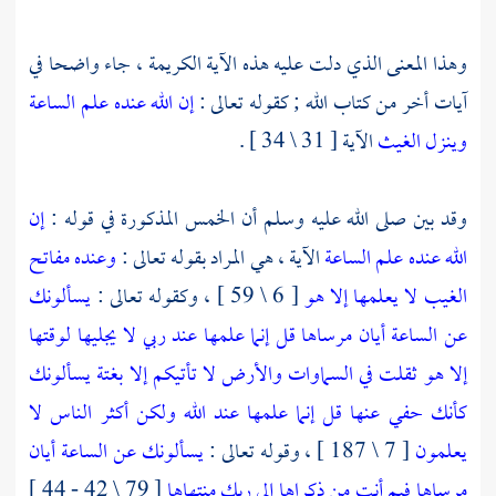
وهذا المعنى الذي دلت عليه هذه الآية الكريمة ، جاء واضحا في
آيات أخر من كتاب الله ; كقوله تعالى :
إن الله عنده علم الساعة
وينزل الغيث
الآية [ 31 \ 34 ] .
وقد بين صلى الله عليه وسلم أن الخمس المذكورة في قوله :
إن
الله عنده علم الساعة
الآية ، هي المراد بقوله تعالى :
وعنده مفاتح
الغيب لا يعلمها إلا هو
[ 6 \ 59 ] ، وكقوله تعالى :
يسألونك
عن الساعة أيان مرساها قل إنما علمها عند ربي لا يجليها لوقتها
إلا هو ثقلت في السماوات والأرض لا تأتيكم إلا بغتة يسألونك
كأنك حفي عنها قل إنما علمها عند الله ولكن أكثر الناس لا
يعلمون
[ 7 \ 187 ] ، وقوله تعالى :
يسألونك عن الساعة أيان
مرساها
فيم أنت من ذكراها
إلى ربك منتهاها
[ 79 \ 42 - 44 ]