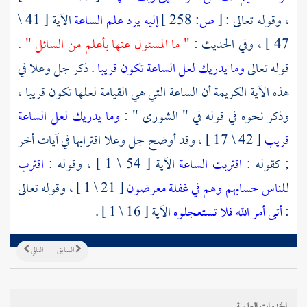
، وقوله تعالى :
[
ص:
258 ]
إليه يرد علم الساعة
الآية [ 41 \
47 ] ، وفي الحديث :
" ما المسئول عنها بأعلم من السائل " .
قوله تعالى
وما يدريك لعل الساعة تكون قريبا
. ذكر جل وعلا في
هذه الآية الكريمة أن الساعة التي هي القيامة لعلها تكون قريبا ،
وذكر نحوه في قوله في " الشورى " :
وما يدريك لعل الساعة
قريب
[ 42 \ 17 ] ، وقد أوضح جل وعلا اقترابها في آيات أخر
; كقوله :
اقتربت الساعة
الآية [ 54 \ 1 ] ، وقوله :
اقترب
للناس حسابهم وهم في غفلة معرضون
[ 21 \ 1 ] ، وقوله تعالى
:
أتى أمر الله فلا تستعجلوه
الآية [ 16 \ 1 ] .
السابق
التالي