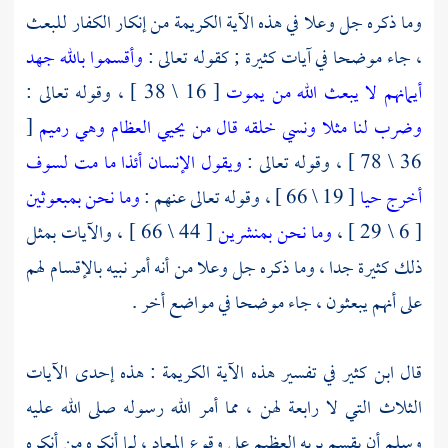
وما ذكره جل وعلا في هذه الآية الكريمة من إنكار الكفار للبعث
، جاء موضحا في آيات كثيرة ; كقوله تعالى :
وأقسموا بالله جهد
أيمانهم لا يبعث الله من يموت
[ 16 \ 38 ] ، وقوله تعالى :
وضرب لنا مثلا ونسي خلقه قال من يحيي العظام وهي رميم
[
36 \ 78 ] ، وقوله تعالى :
ويقول الإنسان أئذا ما مت لسوف
أخرج حيا
[ 19 \ 66 ] ، وقوله تعالى عنهم :
وما نحن بمبعوثين
[ 6 \ 29 ] ،
وما نحن بمنشرين
[ 44 \ 66 ] ، والآيات بمثل
ذلك كثيرة جدا ، وما ذكره جل وعلا من أنه أمر نبيه بالإقسام لهم
على أنهم يبعثون ، جاء موضحا في مواضع أخر .
قال
ابن كثير
في تفسير هذه الآية الكريمة : هذه إحدى الآيات
الثلاث التي لا رابعة لهن ، مما أمر الله رسوله صلى الله عليه
وسلم أن يقسم بربه العظيم على وقوع المعاد ، لما أنكره من أنكره