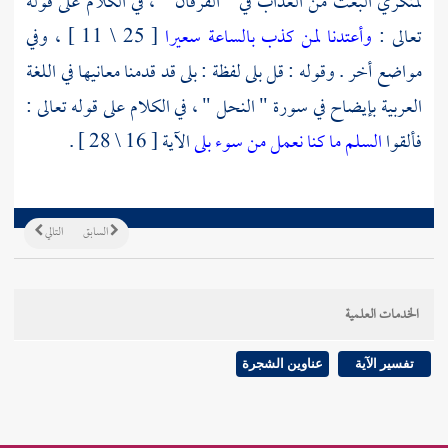
لمنكري البعث من العذاب في " الفرقان " ، في الكلام على قوله
تعالى :
وأعتدنا لمن كذب بالساعة سعيرا
[ 25 \ 11 ] ، وفي
مواضع أخر . وقوله : قل بلى لفظة : بلى قد قدمنا معانيها في اللغة
العربية بإيضاح في سورة " النحل " ، في الكلام على قوله تعالى :
فألقوا
السلم ما كنا نعمل من سوء بلى
الآية [ 16 \ 28 ] .
السابق
التالي
الخدمات العلمية
تفسير الآية
عناوين الشجرة