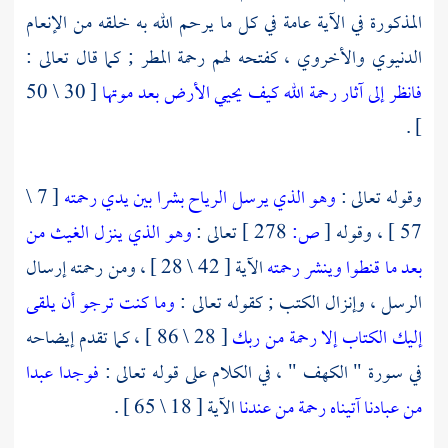
المذكورة في الآية عامة في كل ما يرحم الله به خلقه من الإنعام
الدنيوي والأخروي ، كفتحه لهم رحمة المطر ; كما قال تعالى :
فانظر إلى آثار رحمة الله كيف يحيي الأرض بعد موتها
[ 30 \ 50
] .
وقوله تعالى :
وهو الذي يرسل الرياح بشرا بين يدي رحمته
[ 7 \
57 ] ، وقوله
[
ص:
278 ]
تعالى :
وهو الذي ينزل الغيث من
بعد ما قنطوا وينشر رحمته
الآية [ 42 \ 28 ] ، ومن رحمته إرسال
الرسل ، وإنزال الكتب ; كقوله تعالى :
وما كنت ترجو أن يلقى
إليك الكتاب إلا رحمة من ربك
[ 28 \ 86 ] ، كما تقدم إيضاحه
في سورة " الكهف " ، في الكلام على قوله تعالى :
فوجدا عبدا
من عبادنا آتيناه رحمة من عندنا
الآية [ 18 \ 65 ] .