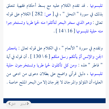
تلبسونها
. قد تقدم الكلام عليه مع بسط أحكام فقهية تتعلق
بذلك في سورة " النحل " ، في
[
ص:
282 ]
الكلام على قوله
تعالى :
وهو الذي سخر البحر لتأكلوا منه لحما طريا وتستخرجوا
منه حلية تلبسونها
[ 16 \ 14 ] .
وتقدم في سورة " الأنعام " ، في الكلام على قوله تعالى :
يامعشر
الجن والإنس ألم يأتكم رسل منكم
[ 6 \ 130 ] . أن قوله في آية
" فاطر " هذه :
ومن كل تأكلون لحما طريا وتستخرجون حلية
تلبسونها
، دليل قرآني واضح على بطلان دعوى من ادعى من
العلماء أن اللؤلؤ والمرجان لا يخرجان إلا من البحر الملح خاصة .
السابق
التالي