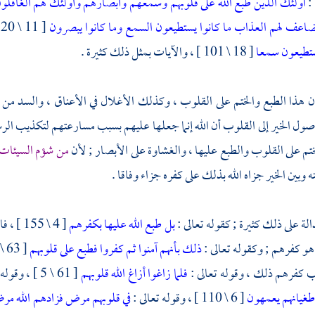
 :
أولئك الذين طبع الله على قلوبهم وسمعهم وأبصارهم وأولئك هم الغافلو
يضاعف لهم العذاب ما كانوا يستطيعون السمع وما كانوا يبصرون
[ 11 \ 20 ] ، وقوله تعالى :
يستطيعون سمعا
[ 18 \ 101 ] ، والآيات بمثل ذلك كثيرة .
ن هذا الطبع والختم على القلوب ، وكذلك الأغلال في الأعناق ، والسد من بي
وصول الخير إلى القلوب أن الله إنما جعلها عليهم بسبب مسارعتهم لتكذيب الر
ختم على القلوب والطبع عليها ، والغشاوة على الأبصار ; لأن
من شؤم السيئات
نه وبين الخير جزاه الله بذلك على كفره جزاء وفاقا .
الة على ذلك كثيرة ; كقوله تعالى :
بل طبع الله عليها بكفرهم
[ 4 \ 5
هو كفرهم ; وكقوله تعالى :
ذلك بأنهم آمنوا ثم كفروا فطبع على قلوبهم
ب كفرهم ذلك ، وقوله تعالى :
فلما زاغوا أزاغ الله قلوبهم
[ 61 \ 5 ] ، وقوله تعالى :
طغيانهم يعمهون
[ 6 \ 110 ] ، وقوله تعالى :
في قلوبهم مرض فزادهم الله مر