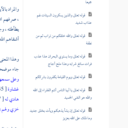
جميعا
والمراد بالآ
قوله تعالى والذين يمكرون السيئات لهم
، صرفهم الل
عذاب شديد
يطأطئه ، وج
قوله تعالى والله خلقكم من تراب ثم من
أشقاهم الله 
نطفة
قوله تعالى وما يستوي البحران هذا عذب
وهذا المعنى
فرات سائغ شرابه وهذا ملح أجاج
جاء موضحا ف
قوله تعالى ويوم القيامة يكفرون بشرككم
وعلى سمعهم
غشاوة
[ 45 \ 23 ] ، وقوله تعالى :
قوله تعالى يا أيها الناس أنتم الفقراء إلى الله
والله هو الغني الحميد
هادي له
[ 7 \ 186 ] ،
خزي ولهم ف
قوله تعالى إن يشأ يذهبكم ويأت بخلق جديد
وما ذلك على الله بعزيز