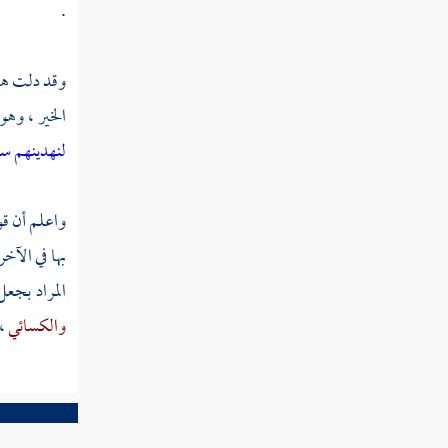
.
من عبادنا
قوله تعالى قل أرأيتم شركاءكم الذين تدعون
وقد دلت هذه
من دون الله أروني ماذا خلقوا من الأرض
الخير ، وهو
قوله تعالى إن الله يمسك السماوات والأرض
لنهدينهم سب
أن تزولا
قوله تعالى وأقسموا بالله جهد أيمانهم لئن
واعلم أن قو
جاءهم نذير ليكونن أهدى من إحدى الأمم
بها في الآخر
قوله تعالى ولو يؤاخذ الله الناس بما كسبوا ما
المراد بجعل
ترك على ظهرها من دابة
والكسائي
،
سورة يس
قوله تعالى يس
قوله تعالى والقرآن الحكيم إنك لمن المرسلين