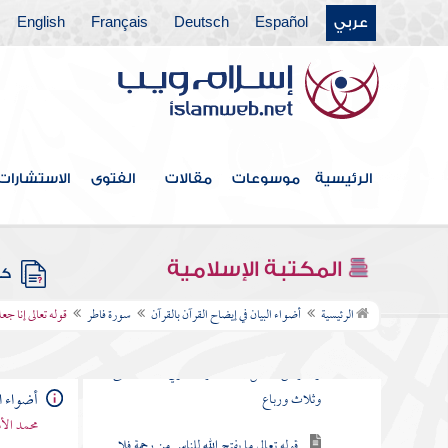
عربي
Español
Deutsch
Français
English
سورة العنكبوت
سورة الروم
سورة لقمان
سورة السجدة
الرئيسية
موسوعات
مقالات
الفتوى
الاستشارات
سورة الأحزاب
سورة سبأ
المكتبة الإسلامية
كتب
سورة فاطر
الرئيسية
أضواء البيان في إيضاح القرآن بالقرآن
سورة فاطر
قوله تعالى إنا جع
قوله تعالى الحمد لله فاطر السماوات
والأرض جاعل الملائكة رسلا أولي أجنحة مثنى
أضواء ال
وثلاث ورباع
محمد الأ
قوله تعالى ما يفتح الله للناس من رحمة فلا