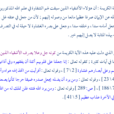
ية الكريمة : أن هؤلاء الأشقياء الذين سبقت لهم الشقاوة في علم الله المذكورين 
ه عن الإيمان صرفا عظيما مانعا من وصوله إليهم ; لأن من جعل في عنقه غل ،
عل أمامه سدا ، وخلفه سدا ، وجعل على بصره الغشاوة لا حيلة له في التصرف 
بهذه المثابة لا يصل إليهم خير .
 الذي دلت عليه هذه الآية الكريمة من
كونه جل وعلا يصرف الأشقياء الذين س
ي آيات كثيرة ; كقوله تعالى :
إنا جعلنا على قلوبهم أكنة أن يفقهوه وفي آذان
 وعلى أبصارهم غشاوة
[ 2 \ 7 ] ، وقوله تعالى :
أفرأيت من اتخذ إلهه هواه 
ومن يرد أن يضله يجعل صدره ضيقا حرجا كأنما يصعد 
[
ص:
289 ]
وقوله تعالى :
ومن يرد الله فتنته فلن تملك له من الله
ي الآخرة عذاب عظيم
[ 5 \ 41 ] .