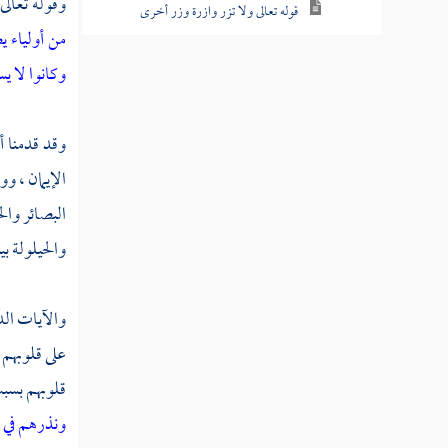
وقوله تعالى
قوله تعالى ولا تزر وازرة وزر أخرى
من أولياء 
قوله تعالى وإن تدع مثقلة إلى حملها لا يحمل
وكانوا لا 
منه شيء
قوله تعالى إنما تنذر الذين يخشون ربهم
وقد قدمنا أ
بالغيب وأقاموا الصلاة
الإيمان ، و
قوله تعالى وما يستوي الأعمى والبصير
البصائر وال
والحيلولة بي
قوله تعالى وما يستوي الأحياء ولا الأموات
قوله تعالى إن الله يسمع من يشاء وما أنت
والآيات الد
بمسمع من في القبور
على قلوبهم 
قوله تعالى ألم تر أن الله أنزل من السماء ماء
قلوبهم بسب
فأخرجنا به ثمرات مختلفا ألوانها
ونذرهم في 
قوله تعالى ثم أورثنا الكتاب الذين اصطفينا