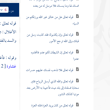
ممسك لها وما يمسك فلا مرسل له من بعده
جزء
6
قوله تعالى هل من خالق غير الله يرزقكم من
قوله تعالى :
السماء
الأغلال : ج
قوله تعالى وإن يكذبوك فقد كذبت رسل من
والسد بالفت
قبلك وإلى الله ترجع الأمور
قوله تعالى إن الشيطان لكم عدو فاتخذوه
وقوله : فأغ
عدوا
غشاوة
[ 2 \ 7 ] ، وقوله تعالى :
قوله تعالى فلا تذهب نفسك عليهم حسرات
قوله تعالى والله الذي أرسل الرياح فتثير
سحابا فسقناه إلى بلد ميت فأحيينا به الأرض بعد
موتها كذلك النشور
قوله تعالى من كان يريد العزة فلله العزة