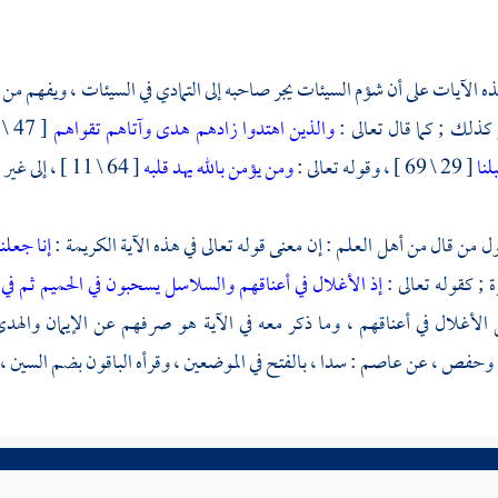
 الآيات على أن شؤم السيئات يجر صاحبه إلى التمادي في السيئات ، ويفهم من مف
 كذلك ; كما قال تعالى :
والذين اهتدوا زادهم هدى وآتاهم تقواهم
[ 47 \ 17 ] ، وقوله
لنا
[ 29 \ 69 ] ، وقوله تعالى :
ومن يؤمن بالله يهد قلبه
[ 64 \ 11 ] ، إلى غير ذلك من الآيات .
ل من قال من أهل العلم : إن معنى قوله تعالى في هذه الآية الكريمة :
إنا جعلن
ة ; كقوله تعالى :
إذ الأغلال في أعناقهم والسلاسل يسحبون في الحميم ثم في
 الأغلال في أعناقهم ، وما ذكر معه في الآية هو صرفهم عن الإيمان والهدى
وحفص
، عن
عاصم
: سدا ، بالفتح في الموضعين ، وقرأه الباقون بضم السين ،