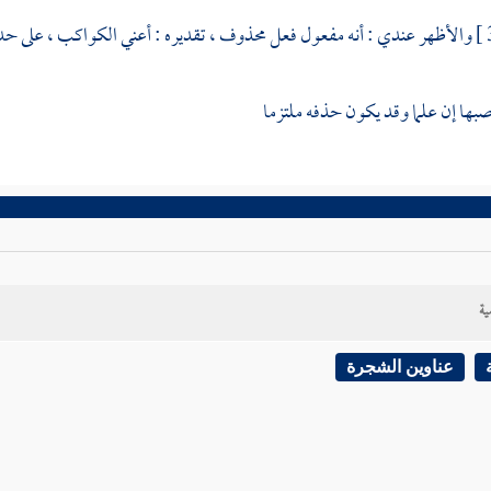
والأظهر عندي : أنه مفعول فعل محذوف ، تقديره : أعني الكواكب ، على حد ق
بها إن علما وقد يكون حذفه ملتزما
ية
عناوين الشجرة