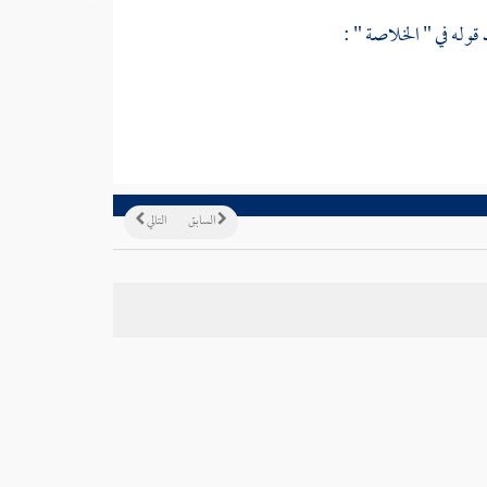
وله في " الخلاصة " :
السابق
التالي