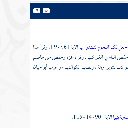
جعل لكم النجوم لتهتدوا بها
الآية [ 6 \ 97 ] . وقرأ هذا
ع خفض الباء في الكواكب . وقرأه
حمزة
وحفص
عن
عاصم
لكواكب بتنوين زينة ، ونصب الكواكب ، وأعرب
أبو حيان
سغبة
يتيما
الآية [ 90 \ 14 - 15 ] .