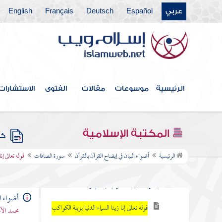
عربي
Español
Deutsch
Français
English
سورة الروم
سورة لقمان
سورة السجدة
سورة الأحزاب
الرئيسية
موسوعات
مقالات
الفتوى
الاستشارات
سورة سبأ
سورة فاطر
المكتبة الإسلامية
كتب
سورة الصافات
الرئيسية
أضواء البيان في إيضاح القرآن بالقرآن
سورة الصافات
قوله تعالى إن
قوله تعالى والصافات صفا فالزاجرات
زجرا فالتاليات ذكرا إن إلهكم لواحد
أضواء ال
قوله تعالى إنا زينا السماء الدنيا بزينة الكواكب
محمد الأ