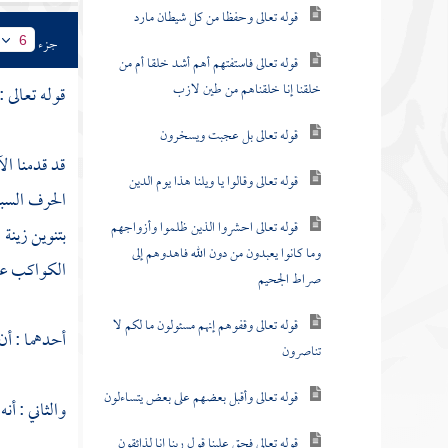
قوله تعالى وحفظا من كل شيطان مارد
جزء
6
قوله تعالى فاستفتهم أهم أشد خلقا أم من
خلقنا إنا خلقناهم من طين لازب
قوله تعالى :
قوله تعالى بل عجبت ويسخرون
قد قدمنا ال
قوله تعالى وقالوا يا ويلنا هذا يوم الدين
الحرف السب
قوله تعالى احشروا الذين ظلموا وأزواجهم
بتنوين زينة
وما كانوا يعبدون من دون الله فاهدوهم إلى
الكواكب على
صراط الجحيم
قوله تعالى وقفوهم إنهم مسئولون ما لكم لا
أحدهما : أن
تناصرون
قوله تعالى وأقبل بعضهم على بعض يتساءلون
والثاني : أن
قوله تعالى فحق علينا قول ربنا إنا لذائقون