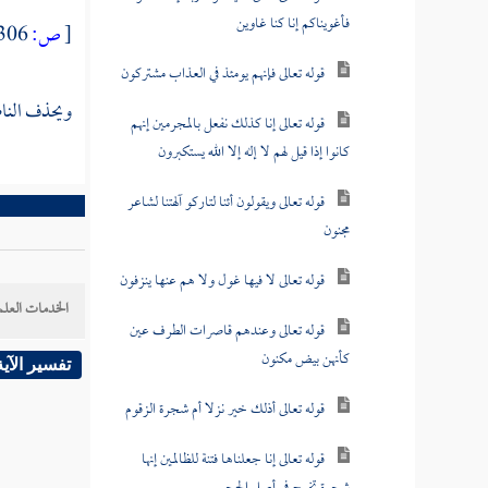
فأغويناكم إنا كنا غاوين
[
ص:
306 ]
قوله تعالى فإنهم يومئذ في العذاب مشتركون
ويحذف الناص
قوله تعالى إنا كذلك نفعل بالمجرمين إنهم
كانوا إذا قيل لهم لا إله إلا الله يستكبرون
قوله تعالى ويقولون أئنا لتاركو آلهتنا لشاعر
مجنون
قوله تعالى لا فيها غول ولا هم عنها ينزفون
الخدمات العلم
قوله تعالى وعندهم قاصرات الطرف عين
كأنهن بيض مكنون
تفسير الآية
قوله تعالى أذلك خير نزلا أم شجرة الزقوم
قوله تعالى إنا جعلناها فتنة للظالمين إنها