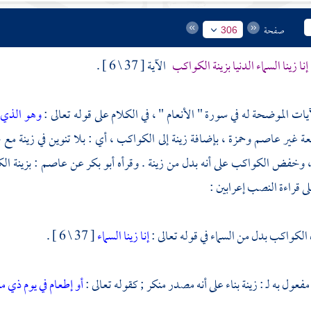
صفحة
306
إنا زينا السماء الدنيا بزينة الكواكب
الآية [ 37 \ 6 ] .
آيات الموضحة له في سورة " الأنعام " ، في الكلام على قوله تعالى :
وهو الذي 
عة غير
عاصم
وحمزة
، بإضافة زينة إلى الكواكب ، أي : بلا تنوين في زينة م
 ، وخفض الكواكب على أنه بدل من زينة . وقرأه
أبو بكر
عن
عاصم
: بزينة ا
 قراءة النصب إعرابين :
 الكواكب بدل من السماء في قوله تعالى :
إنا زينا السماء
[ 37 \ 6 ] .
ه مفعول به لـ : زينة بناء على أنه مصدر منكر ; كقوله تعالى :
أو إطعام في يوم ذي م