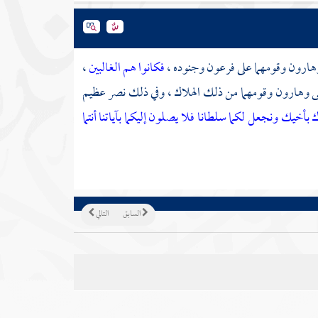
هارون
وقومهما على
فرعون
وجنوده ،
فكانوا هم الغالبين
،
ى
وهارون
وقومهما من ذلك الهلاك ، وفي ذلك نصر عظيم
خيك ونجعل لكما سلطانا فلا يصلون إليكما بآياتنا أنتما
السابق
التالي