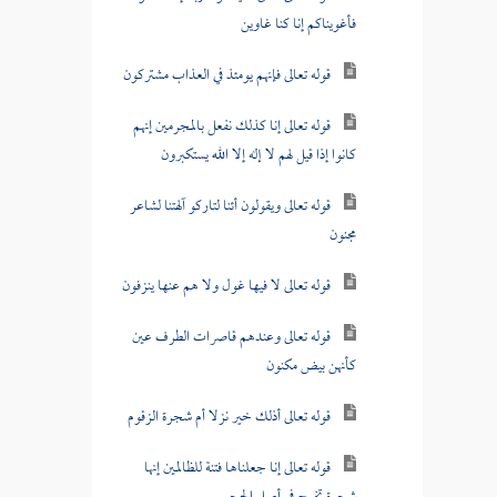
فأغويناكم إنا كنا غاوين
قوله تعالى فإنهم يومئذ في العذاب مشتركون
قوله تعالى إنا كذلك نفعل بالمجرمين إنهم
كانوا إذا قيل لهم لا إله إلا الله يستكبرون
قوله تعالى ويقولون أئنا لتاركو آلهتنا لشاعر
مجنون
قوله تعالى لا فيها غول ولا هم عنها ينزفون
قوله تعالى وعندهم قاصرات الطرف عين
كأنهن بيض مكنون
قوله تعالى أذلك خير نزلا أم شجرة الزقوم
قوله تعالى إنا جعلناها فتنة للظالمين إنها