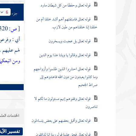
قوله تعالى وحفظا من كل شيطان مارد
جزء
6
قوله تعالى فاستفتهم أهم أشد خلقا أم من
خلقنا إنا خلقناهم من طين لازب
[
ص:
320 ]
أي : وفرعون
قوله تعالى بل عجبت ويسخرون
لهم عليهم ،
قوله تعالى وقالوا يا ويلنا هذا يوم الدين
ومن اتبعكما
قوله تعالى احشروا الذين ظلموا وأزواجهم
وما كانوا يعبدون من دون الله فاهدوهم إلى
صراط الجحيم
قوله تعالى وقفوهم إنهم مسئولون ما لكم لا
تناصرون
الخدمات العلم
قوله تعالى وأقبل بعضهم على بعض يتساءلون
تفسير الآية
قوله تعالى فحق علينا قول ربنا إنا لذائقون