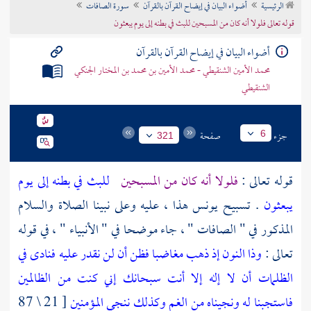
الرئيسية
أضواء البيان في إيضاح القرآن بالقرآن
سورة الصافات
تراجم الأعلام
قوله تعالى فلولا أنه كان من المسبحين للبث في بطنه إلى يوم يبعثون
أضواء البيان في إيضاح القرآن بالقرآن
محمد الأمين الشنقيطي - محمد الأمين بن محمد بن المختار الجنكي
الشنقيطي
جزء
صفحة
6
321
قوله تعالى :
فلولا أنه كان من المسبحين
للبث في بطنه إلى يوم
يبعثون
. تسبيح
يونس
هذا ، عليه وعلى نبينا الصلاة والسلام
المذكور في " الصافات " ، جاء موضحا في " الأنبياء " ، في قوله
تعالى :
وذا النون إذ ذهب مغاضبا فظن أن لن نقدر عليه فنادى في
الظلمات أن لا إله إلا أنت سبحانك إني كنت من الظالمين
فاستجبنا له ونجيناه من الغم وكذلك ننجي المؤمنين
[ 21 \ 87