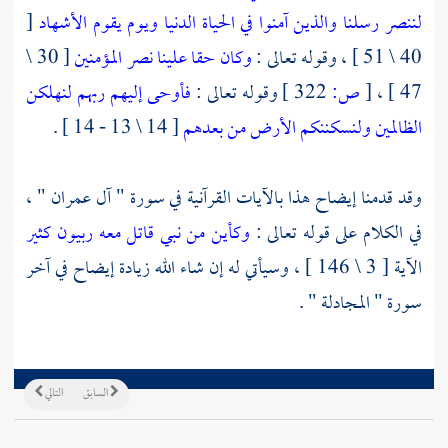
لننصر رسلنا والذين آمنوا في الحياة الدنيا ويوم يقوم الأشهاد
[
40 \ 51 ] ، وقوله تعالى :
وكان حقا علينا نصر المؤمنين
[ 30 \
47 ] ،
[
ص:
322 ]
وقوله تعالى :
فأوحى إليهم ربهم لنهلكن
الظالمين
ولنسكننكم الأرض من بعدهم
[ 14 \ 13 - 14 ] .
وقد قدمنا إيضاح هذا بالآيات القرآنية في سورة " آل عمران " ،
في الكلام على قوله تعالى :
وكأين من نبي قاتل معه ربيون كثير
الآية [ 3 \ 146 ] ، وسيأتي له إن شاء الله زيادة إيضاح في آخر
سورة " المجادلة " .
السابق
التالي