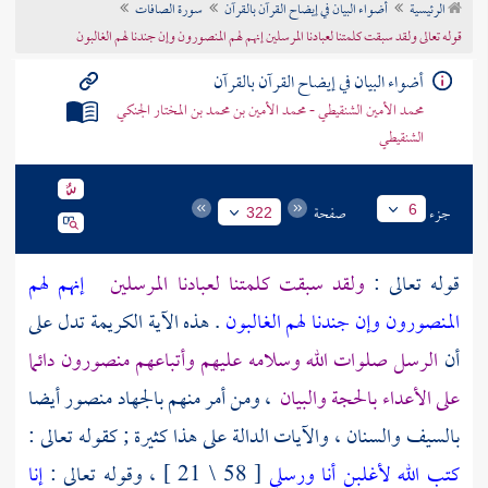
الرئيسية
أضواء البيان في إيضاح القرآن بالقرآن
سورة الصافات
تراجم الأعلام
قوله تعالى ولقد سبقت كلمتنا لعبادنا المرسلين إنهم لهم المنصورون وإن جندنا لهم الغالبون
أضواء البيان في إيضاح القرآن بالقرآن
محمد الأمين الشنقيطي - محمد الأمين بن محمد بن المختار الجنكي
الشنقيطي
جزء
صفحة
6
322
قوله تعالى :
ولقد سبقت كلمتنا لعبادنا المرسلين
إنهم لهم
المنصورون
وإن جندنا لهم الغالبون
. هذه الآية الكريمة تدل على
أن
الرسل صلوات الله وسلامه عليهم وأتباعهم منصورون دائما
على الأعداء بالحجة والبيان
، ومن أمر منهم بالجهاد منصور أيضا
بالسيف والسنان ، والآيات الدالة على هذا كثيرة ; كقوله تعالى :
كتب الله لأغلبن أنا ورسلي
[ 58 \ 21 ] ، وقوله تعالى :
إنا