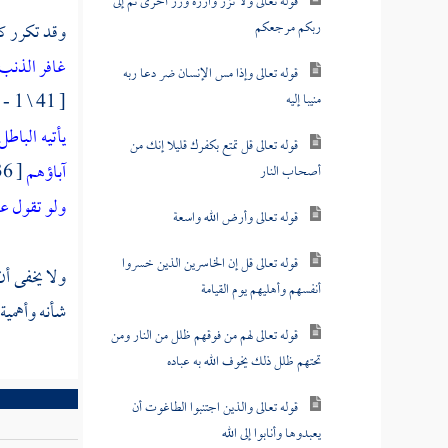
قوله تعالى ولا تزر وازرة وزر أخرى ثم إلى
ربكم مرجعكم
وقد تكرر كث
غافر الذنب 
قوله تعالى وإذا مس الإنسان ضر دعا ربه
[ 41 \ 1 - 2 ] . وقوله تعالى في أول هود :
منيبا إليه
يأتيه الباط
قوله تعالى قل تمتع بكفرك قليلا إنك من
آباؤهم
[ 36 \ 5 - 6 ] وقوله تعالى :
أصحاب النار
ولو تقول عل
قوله تعالى وأرض الله واسعة
قوله تعالى قل إن الخاسرين الذين خسروا
ولا يخفى أن
أنفسهم وأهليهم يوم القيامة
شأنه وأهمية 
قوله تعالى لهم من فوقهم ظلل من النار ومن
تحتهم ظلل ذلك يخوف الله به عباده
قوله تعالى والذين اجتنبوا الطاغوت أن
يعبدوها وأنابوا إلى الله