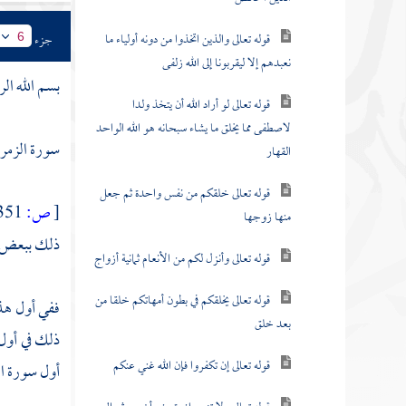
قوله تعالى والذين اتخذوا من دونه أولياء ما
جزء
6
نعبدهم إلا ليقربونا إلى الله زلفى
بسم الله ال
قوله تعالى لو أراد الله أن يتخذ ولدا
لاصطفى مما يخلق ما يشاء سبحانه هو الله الواحد
سورة الزمر
القهار
قوله تعالى خلقكم من نفس واحدة ثم جعل
[
ص:
351 ]
منها زوجها
ذلك ببعض أس
قوله تعالى وأنزل لكم من الأنعام ثمانية أزواج
قوله تعالى يخلقكم في بطون أمهاتكم خلقا من
ففي أول هذه
بعد خلق
ذلك في أول س
قوله تعالى إن تكفروا فإن الله غني عنكم
أول سورة ال