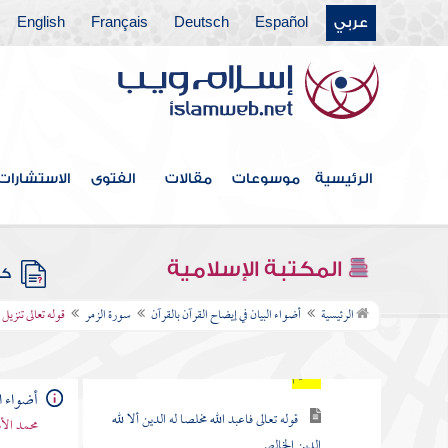
عربي
Español
Deutsch
Français
English
سورة السجدة
سورة الأحزاب
سورة سبأ
سورة فاطر
الرئيسية
موسوعات
مقالات
الفتوى
الاستشارات
سورة الصافات
سورة ص
المكتبة الإسلامية
كتب
سورة الزمر
الرئيسية
أضواء البيان في إيضاح القرآن بالقرآن
سورة الزمر
قوله تعالى تنزيل
قوله تعالى تنزيل الكتاب من الله العزيز
الحكيم
أضواء ال
قوله تعالى فاعبد الله مخلصا له الدين ألا لله
محمد الأ
الدين الخالص