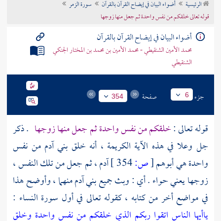
الرئيسية
أضواء البيان في إيضاح القرآن بالقرآن
سورة الزمر
تراجم الأعلام
قوله تعالى خلقكم من نفس واحدة ثم جعل منها زوجها
أضواء البيان في إيضاح القرآن بالقرآن
محمد الأمين الشنقيطي - محمد الأمين بن محمد بن المختار الجنكي
الشنقيطي
جزء
صفحة
6
354
قوله تعالى :
خلقكم من نفس واحدة ثم جعل منها زوجها
. ذكر
جل وعلا في هذه الآية الكريمة ، أنه خلق بني آدم من نفس
واحدة هي أبوهم
[
ص:
354 ]
آدم
، ثم جعل من تلك النفس ،
زوجها يعني
حواء
. أي : وبث جميع بني آدم منهما ، وأوضح هذا
في مواضع أخر من كتابه ، كقوله تعالى في أول سورة النساء :
ياأيها الناس اتقوا ربكم الذي خلقكم من نفس واحدة وخلق