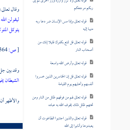
قوله تعالى ولا تزر وازرة وزر أخرى ثم إلى
ربكم مرجعكم
وقال تعالى ف
ليقولن الله
قوله تعالى وإذا مس الإنسان ضر دعا ربه
يتوكل المتو
منيبا إليه
قوله تعالى قل تمتع بكفرك قليلا إنك من
[
ص:
364 ]
أصحاب النار
قوله تعالى وأرض الله واسعة
وقد بين جل 
قوله تعالى قل إن الخاسرين الذين خسروا
الشيطان يخو
أنفسهم وأهليهم يوم القيامة
قوله تعالى لهم من فوقهم ظلل من النار ومن
والأظهر أن 
تحتهم ظلل ذلك يخوف الله به عباده
قوله تعالى والذين اجتنبوا الطاغوت أن
يعبدوها وأنابوا إلى الله