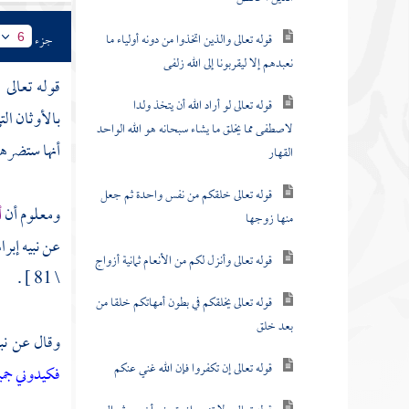
قوله تعالى والذين اتخذوا من دونه أولياء ما
جزء
6
نعبدهم إلا ليقربونا إلى الله زلفى
قوله تعالى 
قوله تعالى لو أراد الله أن يتخذ ولدا
بالأوثان ال
لاصطفى مما يخلق ما يشاء سبحانه هو الله الواحد
أنها ستضرهم
القهار
قوله تعالى خلقكم من نفس واحدة ثم جعل
ومعلوم أن
أ
منها زوجها
عن نبيه
إبرا
قوله تعالى وأنزل لكم من الأنعام ثمانية أزواج
\ 81 ] .
قوله تعالى يخلقكم في بطون أمهاتكم خلقا من
بعد خلق
وقال عن نب
قوله تعالى إن تكفروا فإن الله غني عنكم
فكيدوني جمي