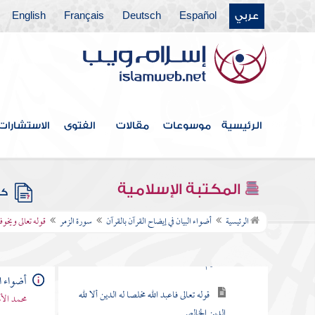
عربي
Español
Deutsch
Français
English
سورة السجدة
سورة الأحزاب
سورة سبأ
سورة فاطر
الرئيسية
موسوعات
مقالات
الفتوى
الاستشارات
سورة الصافات
سورة ص
المكتبة الإسلامية
كتب
سورة الزمر
الرئيسية
أضواء البيان في إيضاح القرآن بالقرآن
سورة الزمر
قوله تعالى ويخو
قوله تعالى تنزيل الكتاب من الله العزيز
الحكيم
أضواء ال
قوله تعالى فاعبد الله مخلصا له الدين ألا لله
محمد الأ
الدين الخالص