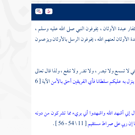
فار عبدة الأوثان ، يخوفون النبي صلى الله عليه وسلم ،
بدة الأوثان لعنهم الله ، يخوفون الرسل بالأوثان ويزعمون
لتي لا تسمع ولا تبصر ، ولا تضر ولا تنفع ، ولذا قال تعالى
 ينزل به عليكم سلطانا فأي الفريقين أحق بالأمن
الآية [ 6
ال إني أشهد الله واشهدوا أني بريء مما تشركون
من دونه
ها إن ربي على صراط مستقيم
[ 11 \ 54 - 56 ] .