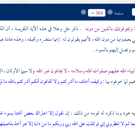
صفحة
364
:
ويخوفونك بالذين من دونه
. ذكر جل وعلا في هذه الآية الكريمة ، أن الك
تي يعبدونها من دون الله ، لأنهم يقولون له : إنها ستضره وتخبله ، وهذه عادة ع
 وتصل إليهم بالسوء .
نبياء الله عليهم صلوات الله وسلامه ، لا يخافون غير الله
ولا سيما الأوثان ، ا
هيم
لما خوفوه بها :
وكيف أخاف ما أشركتم ولا تخافون أنكم أشركتم بالله ما لم
يه
هود
وما ذكره له قومه من ذلك : إن
نقول إلا اعتراك بعض آلهتنا بسوء ق
عا ثم لا تنظروني
إني توكلت على الله ربي وربكم ما من دابة إلا هو آخذ بناصيت