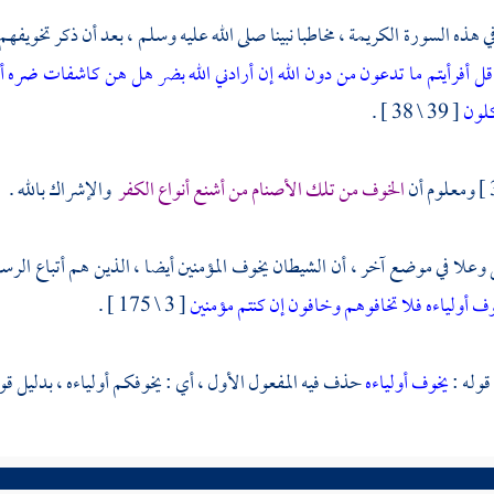
ي هذه السورة الكريمة ، مخاطبا نبينا صلى الله عليه وسلم ، بعد أن ذكر تخويفه
 قل أفرأيتم ما تدعون من دون الله إن أرادني الله بضر هل هن كاشفات ضره أ
كلون
[ 39 \ 38 ] .
ومعلوم أن
الخوف من تلك الأصنام من أشنع أنواع الكفر
والإشراك بالله .
وعلا في موضع آخر ، أن الشيطان يخوف المؤمنين أيضا ، الذين هم أتباع الرسل م
ف أولياءه فلا تخافوهم وخافون إن كنتم مؤمنين
[ 3 \ 175 ] .
قوله :
يخوف أولياءه
حذف فيه المفعول الأول ، أي : يخوفكم أولياءه ، بدليل قو