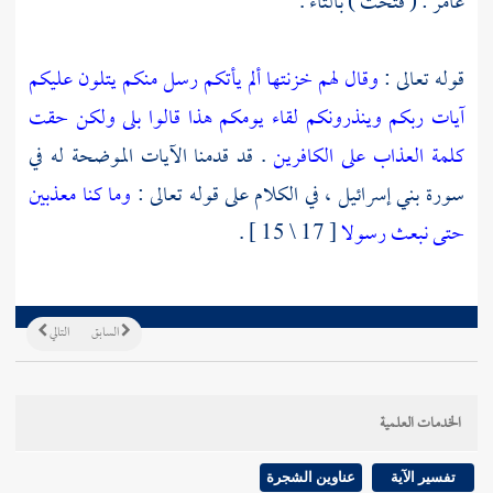
عامر
: ( فتحت ) بالتاء .
قوله تعالى :
وقال لهم خزنتها ألم يأتكم رسل منكم يتلون عليكم
آيات ربكم وينذرونكم لقاء يومكم هذا قالوا بلى ولكن حقت
كلمة العذاب على الكافرين
. قد قدمنا الآيات الموضحة له في
سورة
بني إسرائيل
، في الكلام على قوله تعالى :
وما كنا معذبين
حتى نبعث رسولا
[ 17 \ 15 ] .
السابق
التالي
الخدمات العلمية
تفسير الآية
عناوين الشجرة