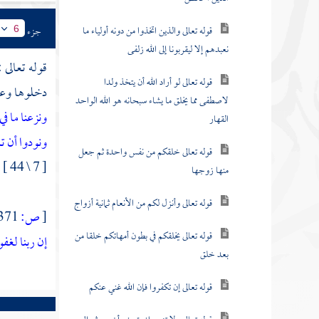
قوله تعالى والذين اتخذوا من دونه أولياء ما
جزء
6
نعبدهم إلا ليقربونا إلى الله زلفى
قوله تعالى 
قوله تعالى لو أراد الله أن يتخذ ولدا
دخلوها وعاي
لاصطفى مما يخلق ما يشاء سبحانه هو الله الواحد
ونزعنا ما ف
القهار
ونودوا أن ت
قوله تعالى خلقكم من نفس واحدة ثم جعل
[ 7 \ 44 ] .
منها زوجها
قوله تعالى وأنزل لكم من الأنعام ثمانية أزواج
[
ص:
371 ]
قوله تعالى يخلقكم في بطون أمهاتكم خلقا من
إن ربنا لغ
بعد خلق
قوله تعالى إن تكفروا فإن الله غني عنكم