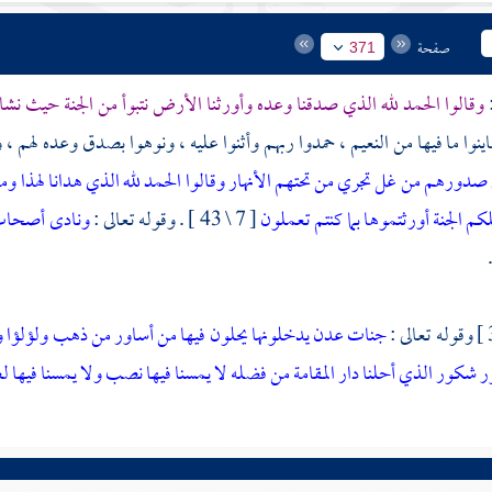
صفحة
371
:
وقالوا الحمد لله الذي صدقنا وعده وأورثنا الأرض نتبوأ من الجنة حيث نشا
نوا ما فيها من النعيم ، حمدوا ربهم وأثنوا عليه ، ونوهوا بصدق وعده لهم ، و
ي صدورهم من غل تجري من تحتهم الأنهار وقالوا الحمد لله الذي هدانا لهذا وما
لكم الجنة أورثتموها بما كنتم تعملون
[ 7 \ 43 ] . وقوله تعالى :
ونادى أصحاب ا
وقوله تعالى :
جنات عدن يدخلونها يحلون فيها من أساور من ذهب ولؤلؤا و
فور شكور
الذي أحلنا دار المقامة من فضله لا يمسنا فيها نصب ولا يمسنا فيها