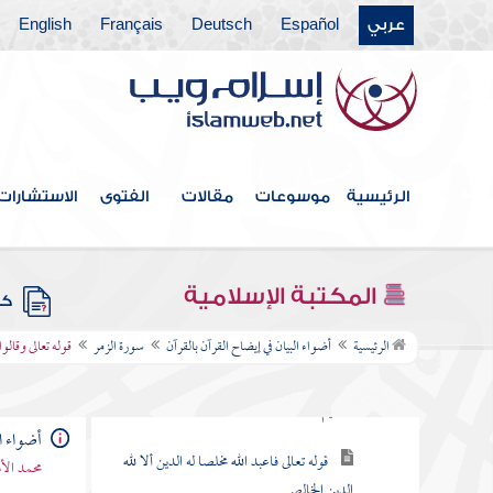
عربي
Español
Deutsch
Français
English
سورة السجدة
سورة الأحزاب
سورة سبأ
سورة فاطر
الرئيسية
موسوعات
مقالات
الفتوى
الاستشارات
سورة الصافات
سورة ص
المكتبة الإسلامية
كتب
سورة الزمر
الرئيسية
أضواء البيان في إيضاح القرآن بالقرآن
سورة الزمر
قوله تعالى وقالو
قوله تعالى تنزيل الكتاب من الله العزيز
الحكيم
أضواء ال
قوله تعالى فاعبد الله مخلصا له الدين ألا لله
محمد الأ
الدين الخالص