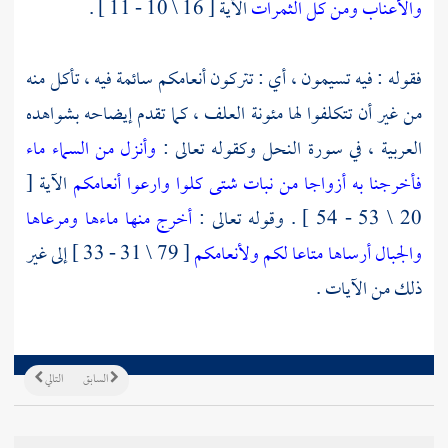
والأعناب ومن كل الثمرات
الآية [ 16 \ 10 - 11 ] .
فقوله : فيه تسيمون ، أي : تتركون أنعامكم سائمة فيه ، تأكل منه
من غير أن تتكلفوا لها مئونة العلف ، كما تقدم إيضاحه بشواهده
العربية ، في سورة النحل وكقوله تعالى :
وأنزل من السماء ماء
فأخرجنا به أزواجا من نبات شتى كلوا وارعوا أنعامكم
الآية [
20 \ 53 - 54 ] . وقوله تعالى :
أخرج منها ماءها ومرعاها
والجبال أرساها متاعا لكم ولأنعامكم
[ 79 \ 31 - 33 ] إلى غير
ذلك من الآيات .
السابق
التالي