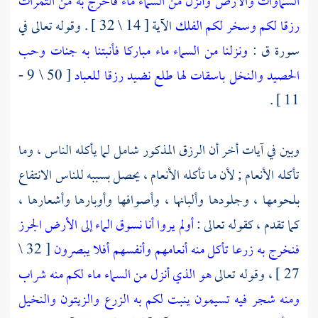
السماوات والأرض وأنزل من السماء ماء فأخرج به من الثمرات
رزقا لكم وسخر لكم الفلك
الآية [ 14 \ 32 ] . وقوله تعالى في
سورة ق :
ونزلنا من السماء ماء مباركا فأنبتنا به جنات وحب
الحصيد
والنخل باسقات لها طلع نضيد
رزقا للعباد
[ 50 \ 9 -
11 ] .
وبين في آيات أخر أن الرزق المذكور شامل لما يأكله الناس ، وما
تأكله الأنعام ; لأن ما تأكله الأنعام ، يحصل بسببه للناس الانتفاع
بلحومها ، وجلودها وألبانها ، وأصوافها وأوبارها وأشعارها ،
كما تقدم ، كقوله تعالى :
أولم يروا أنا نسوق الماء إلى الأرض الجرز
فنخرج به زرعا تأكل منه أنعامهم وأنفسهم أفلا يبصرون
[ 32 \
27 ] ، وقوله تعالى
هو الذي أنزل من السماء ماء لكم منه شراب
ومنه شجر فيه تسيمون
ينبت لكم به الزرع والزيتون والنخيل