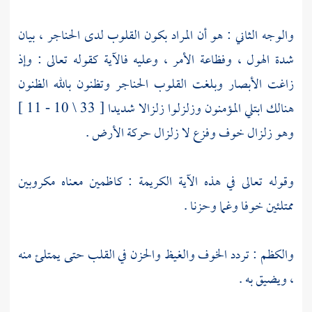
والوجه الثاني : هو أن المراد بكون القلوب لدى الحناجر ، بيان
شدة الهول ، وفظاعة الأمر ، وعليه فالآية كقوله تعالى : وإذ
زاغت الأبصار وبلغت القلوب الحناجر وتظنون بالله الظنون
هنالك ابتلي المؤمنون وزلزلوا زلزالا شديدا [ 33 \ 10 - 11 ]
وهو زلزال خوف وفزع لا زلزال حركة الأرض .
وقوله تعالى في هذه الآية الكريمة : كاظمين معناه مكروبين
ممتلئين خوفا وغما وحزنا .
والكظم : تردد الخوف والغيظ والحزن في القلب حتى يمتلئ منه
، ويضيق به .