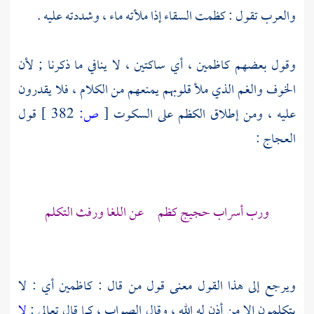
والعرب تقول : كظمت السقاء إذا ملأته ماء ، وشددته عليه .
وقول بعضهم كاظمين ، أي ساكتين ، لا ينافي ما ذكرنا ; لأن
الخوف والغم الذي ملأ قلوبهم يمنعهم من الكلام ، فلا يقدرون
عليه ، ومن إطلاق الكظم على السكوت
[
ص:
382 ]
قول
العجاج
:
ورب أسراب حجيج كظم عن اللغا ورفث التكلم
ويرجع إلى هذا القول معنى قول من قال : كاظمين أي : لا
يتكلمون إلا من أذن له الله ، وقال الصواب ، كما قال تعالى :
لا