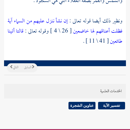
والشمس والقمر بصفة العقلاء التي هي السجود .
ونظير ذلك أيضا قوله تعالى :
إن نشأ ننزل عليهم من السماء آية
فظلت أعناقهم لها خاضعين
[ 26 \ 4 ] وقوله تعالى :
قالتا أتينا
طائعين
[ 41 \ 11 ] .
السابق
التالي
الخدمات العلمية
تفسير الآية
عناوين الشجرة