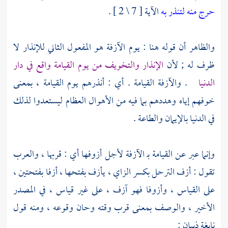
حرج منه لتنذر به
الآية [ 7 \ 2 ] .
والظاهر أن قوله هنا : يوم الآزفة هو المفعول الثاني للإنذار لا
ظرف له ; لأن
الإنذار والتخويف من يوم القيامة واقع في دار
الدنيا
. والآزفة القيامة . أي : أنذرهم يوم القيامة ، بمعنى
خوفهم إياه وهددهم بما فيه من الأهوال العظام ليستعدوا لذلك
في الدنيا بالإيمان والطاعة .
وإنما عبر عن القيامة بـ الآزفة لأجل أزوفها أي : قربها ، والعرب
تقول : أزف الترحل بكسر الزاي ، يأزف بفتحها ، أزفا بفتحتين ،
على القياس ، وأزوفا فهو آزف ، على غير قياس ، في المصدر
الأخير ، والوصف بمعنى قرب وقته وحان وقوعه ، ومنه قول
نابغة ذبيان
: