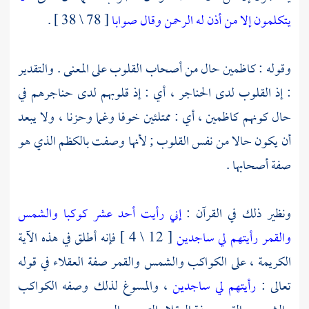
يتكلمون إلا من أذن له الرحمن وقال صوابا
[ 78 \ 38 ] .
وقوله : كاظمين حال من أصحاب القلوب على المعنى . والتقدير
: إذ القلوب لدى الحناجر ، أي : إذ قلوبهم لدى حناجرهم في
حال كونهم كاظمين ، أي : ممتلئين خوفا وغما وحزنا ، ولا يبعد
أن يكون حالا من نفس القلوب ; لأنها وصفت بالكظم الذي هو
صفة أصحابها .
ونظير ذلك في القرآن :
إني رأيت أحد عشر كوكبا والشمس
والقمر رأيتهم لي ساجدين
[ 12 \ 4 ] فإنه أطلق في هذه الآية
الكريمة ، على الكواكب والشمس والقمر صفة العقلاء في قوله
تعالى :
رأيتهم لي ساجدين
، والمسوغ لذلك وصفه الكواكب