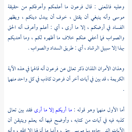
وعليه فالمعنى : قال
فرعون
ما أعلمكم وأعرفكم من حقيقة
موسى
وأنه ينبغي أن يقتل ، خوف أن يبدل دينكم ، ويظهر
الفساد في أرضكم ، إلا ما أرى ، أي : أعلم وأعرف أنه الحق
والصواب فما أخفي عنكم خلاف ما أظهره لكم ، وما أهديكم
بهذا إلا سبيل الرشاد ، أي : طريق السداد والصواب .
وهذان الأمران اللذان ذكر تعالى عن
فرعون
أنه قالهما في هذه الآية
الكريمة ، قد بين في آيات أخر أن
فرعون
كاذب في كل واحد منهما
.
أما الأول منهما وهو قوله :
ما أريكم إلا ما أرى
فقد بين تعالى
كذبه فيه في آيات من كتابه ، وأوضح فيها أنه يعلم ويتيقن أن
الآيات التي جاءه بها
موسى
حق ، وأنها ما أنزلها إلا الله ، وأنه