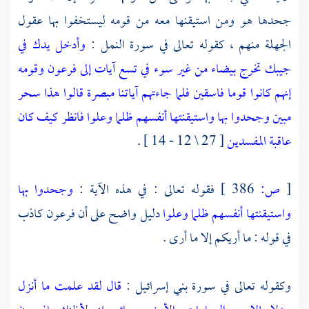
جحدها هو ومن استيقنها معه من قومه ليستخفوا بها عقول
الجهلة منهم ، كقوله تعالى في سورة النمل :
وأدخل يدك في
جيبك تخرج بيضاء من غير سوء في تسع آيات إلى فرعون وقومه
إنهم كانوا قوما فاسقين
فلما جاءتهم آياتنا مبصرة قالوا هذا سحر
مبين
وجحدوا بها واستيقنتها أنفسهم ظلما وعلوا فانظر كيف كان
عاقبة المفسدين
[ 27 \ 12 - 14 ] .
[
ص:
386 ]
فقوله تعالى : في هذه الآية :
وجحدوا بها
واستيقنتها أنفسهم ظلما وعلوا
دليل واضح على أن
فرعون
كاذب
في قوله : ما أريكم إلا ما أرى .
وكقوله تعالى في سورة
بني إسرائيل
:
قال لقد علمت ما أنزل