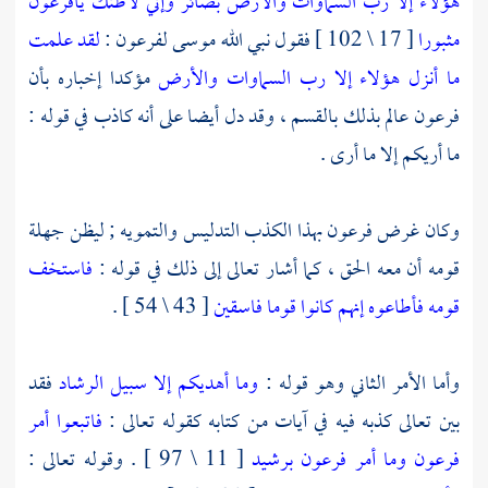
هؤلاء إلا رب السماوات والأرض بصائر وإني لأظنك يافرعون
مثبورا
[ 17 \ 102 ] فقول نبي الله
موسى
لفرعون
:
لقد علمت
ما أنزل هؤلاء إلا رب السماوات والأرض
مؤكدا إخباره بأن
فرعون عالم بذلك بالقسم ، وقد دل أيضا على أنه كاذب في قوله :
ما أريكم إلا ما أرى .
وكان غرض
فرعون
بهذا الكذب التدليس والتمويه ; ليظن جهلة
قومه أن معه الحق ، كما أشار تعالى إلى ذلك في قوله :
فاستخف
قومه فأطاعوه إنهم كانوا قوما فاسقين
[ 43 \ 54 ] .
وأما الأمر الثاني وهو قوله :
وما أهديكم إلا سبيل الرشاد
فقد
بين تعالى كذبه فيه في آيات من كتابه كقوله تعالى :
فاتبعوا أمر
فرعون وما أمر فرعون برشيد
[ 11 \ 97 ] . وقوله تعالى :