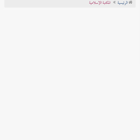
الرئيسية
المكتبة الإسلامية
تراجم الأعلام