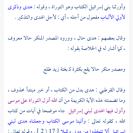
وأورثنا بني إسرائيل الكتاب وهو التوراة ، وقوله :
هدى وذكرى
لأولي الألباب
مفعول من أجله ، أي : لأجل الهدى والتذكير .
وقال بعضهم : هدى حال ، وورود المصدر المنكر حالا معروف
، كما أشار له في الخلاصة بقوله :
ومصدر منكر حالا يقع بكثرة كـ بغتة زيد طلع
وقال
القرطبي
: هدى بدل من الكتاب ، أو خبر مبتدأ محذوف ،
وما تضمنته هذه الآية الكريمة من أن
الله أنزل التوراة على موسى
وأنزل فيها الهدى لبني إسرائيل
جاء موضحا في آيات من كتاب
الله ، كقوله تعالى :
وآتينا موسى الكتاب وجعلناه هدى لبني
إسرائيل ألا تتخذوا من دوني ‎وكيلا
[ 17 \ 2 ] . وقوله تعالى :