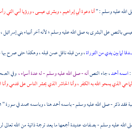
ى الله عليه وسلم : "
أنا دعوة أبي
إبراهيم ،
وبشرى
عيسى ،
ورؤيا أمي التي رأ
يسى
بالنص على البشرى به صلى الله عليه وسلم ؛ لأنه آخر أنبياء
بني إسرائيل ،
قا لما بين يدي من التوراة
، ومن قبله ناقل عمن قبله ، وهكذا حتى صرح بها
ع
:
اسمه أحمد
، جاء النص
أنه - صلى الله عليه وسلم - له عدة أسماء ،
وفي الصحي
لماحي
الذي يمحو الله به الكفر ، وأنا
الحاشر
الذي يحشر الناس على قدمي وأنا 
سبة فقد ذكر - صلى الله عليه وسلم - باسمه
أحمد
هنا ، وباسمه
محمد
في سورة "
م
لى الله عليه وسلم - بصفات عديدة أجمعها ما يعد ترجمة ذاتية من الله تعالى لر