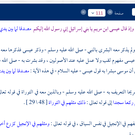
صفحة
111
وإذ قال عيسى ابن مريم يا بني إسرائيل إني رسول الله إليكم
مصدقا لما بين يدي
لم يذكر معه البشرى بالنبي - صلى الله عليه وسلم - وذكر
عيسى
فذكرها معه ، 
عيسى
مفهوم لقب ولا عمل عليه عند الأصوليين ، وقد بشرت به - صلى الله عل
ى أن
موسى
مبشرا به قول
عيسى
- عليه السلام - في هذه الآية :
مصدقا لما بين يد
حا التعريف به - صلى الله عليه وسلم - وبالذين معه في التوراة في قوله تعال
م ركعا سجدا
إلى قوله تعالى :
ذلك مثلهم في التوراة
[ 48 \ 29 ] .
هم في الإنجيل في نفس السياق ، في قوله تعالى :
ومثلهم في الإنجيل كزرع أخ
رة .