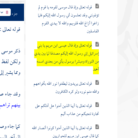
قوله تعالى وإذ قال موسى لقومه يا قوم لم
جزء
8
تؤذونني وقد تعلمون أني رسول الله إليكم فلما
زاغوا أزاغ الله قلوبهم والله لا يهدي القوم
قوله تعالى :
الفاسقين
قوله تعالى وإذ قال عيسى ابن مريم يا بني
ذكر
موسى
و
إسرائيل إني رسول الله إليكم مصدقا لما بين يدي
ولكن لفظ
من التوراة ومبشرا برسول يأتي من بعدي اسمه
أحمد
ومما يشير إل
قوله تعالى يريدون ليطفئوا نور الله بأفواههم
والله متم نوره ولو كره الكافرون
وقد جاء صري
بينهم تراه
قوله تعالى يا أيها الذين آمنوا هل أدلكم على
تجارة تنجيكم من عذاب أليم
كما جاء وصف
قوله تعالى يا أيها الذين آمنوا كونوا أنصار الله
كما قال عيسى ابن مريم للحواريين
إلى آخر السو