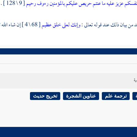
فسكم عزيز عليه ما عنتم حريص عليكم بالمؤمنين رءوف رحيم
[ 9 \ 128 ] .
د من بيان ذلك عند قوله تعالى :
وإنك لعلى خلق عظيم
[ 68 \ 4 ] إن شاء الله تعالى .
ية
ترجمة علم
عناوين الشجرة
تخريج حديث