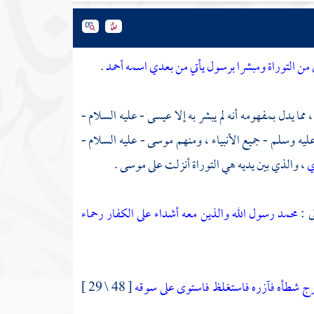
 من التوراة ومبشرا برسول يأتي من بعدي اسمه أحمد
.
مما يدل بمفهومه أنه لم يبشر به إلا
عيسى
- عليه السلام -
يه وسلم - جميع الأنبياء ، ومنهم
موسى
- عليه السلام -
ي
، والذي بين يديه هي التوراة أنزلت على
موسى
.
ى :
محمد رسول الله والذين معه أشداء على الكفار رحماء
رج شطأه فآزره فاستغلظ فاستوى على سوقه
[ 48 \ 29 ]