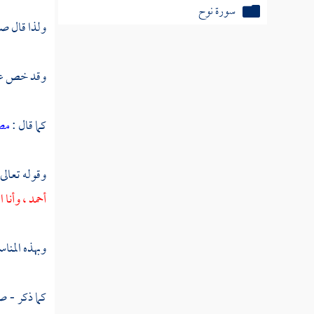
سورة نوح
ولذا قال صل
سورة الجن
سورة المزمل
وقد خص
ع
سورة المدثر
كما قال :
مصد
سورة القيامة
سورة الإنسان
وقوله تعالى 
أحمد ،
وأنا
ا
سورة المرسلات
سورة النبأ
وبهذه المنا
سورة النازعات
كما ذكر - ص
سورة عبس