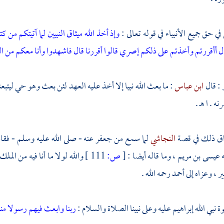
ي حق جميع الأنبياء في قوله تعالى :
وإذ أخذ الله ميثاق النبيين لما آتيتكم 
ل أأقررتم وأخذتم على ذلكم إصري قالوا أقررنا قال فاشهدوا وأنا معكم من 
ر
: قال
ابن عباس
: ما بعث الله نبيا إلا أخذ عليه العهد لئن بعث وهو حي ليتبع
نه . ا هـ .
ق ذلك في قصة
النجاشي
لما سمع من
جعفر
عنه - صلى الله عليه وسلم - فقال
ه
عيسى بن مريم ،
وما قاله أيضا :
[
ص:
111 ]
والله لولا ما أنا فيه من الم
ير ،
وعزاه إلى
أحمد
رحمه الله .
 نبي الله
إبراهيم
عليه وعلى نبينا الصلاة والسلام :
ربنا وابعث فيهم رسولا من