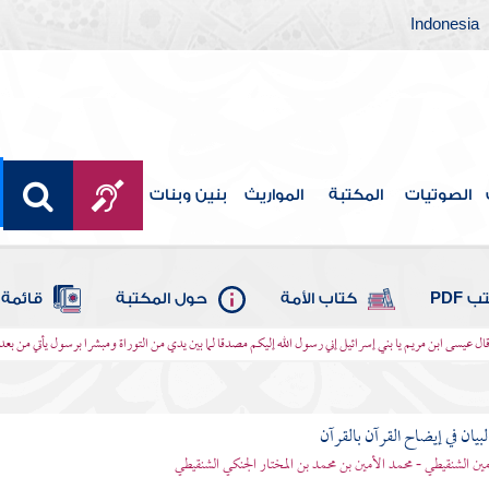
Indonesia
الصوتيات
المكتبة
المواريث
بنين وبنات
 PDF
كتاب الأمة
حول المكتبة
قائمة 
 قال عيسى ابن مريم يا بني إسرائيل إني رسول الله إليكم مصدقا لما بين يدي من التوراة ومبشرا برسول يأتي من بع
بيان في إيضاح القرآن بالقرآن
مين الشنقيطي - محمد الأمين بن محمد بن المختار الجنكي الشنقيطي