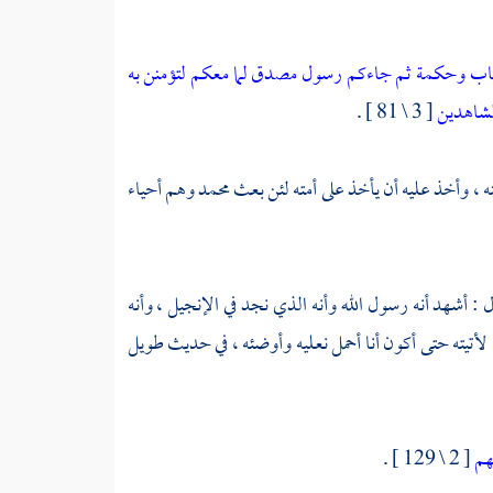
من كتاب وحكمة ثم جاءكم رسول مصدق لما معكم لتؤمنن به
الشاهدين
[ 3 \ 81 ] .
نه ، وأخذ عليه أن يأخذ على أمته لئن بعث
محمد
وهم أحياء
 : أشهد أنه رسول الله وأنه الذي نجد في الإنجيل ، وأنه
لك لأتيته حتى أكون أنا أحمل نعليه وأوضئه ، في حديث طويل
هم
[ 2 \ 129 ] .