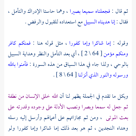
ثم قال :
فجعلناه سميعا بصيرا
، وهما حاستا الإدراك والتأمل ،
فقال :
إنا هديناه السبيل
مع استعداده للقبول والرفض .
وقوله :
إما شاكرا وإما كفورا
، مثل قوله هنا :
فمنكم كافر
ومنكم مؤمن
[ 64 \ 2 ] ، أي بعد التأمل والنظر وهداية السبيل
بالوحي ، ولذا جاء في هذا السياق من هذه السورة :
فآمنوا بالله
ورسوله والنور الذي أنزلنا
[ 64 \ 8 ] .
وبكل ما تقدم في الجملة يظهر لنا أن
الله خلق الإنسان من نطفة
ثم جعل له سمعا وبصرا ونصب الأدلة على وجوده وقدرته على
بعث الموتى
، ومن ثم مجازاتهم على أعمالهم وأرسل إليه رسله
وهداه النجدين ، ثم هو بعد ذلك إما شاكرا وإما كفورا ولو