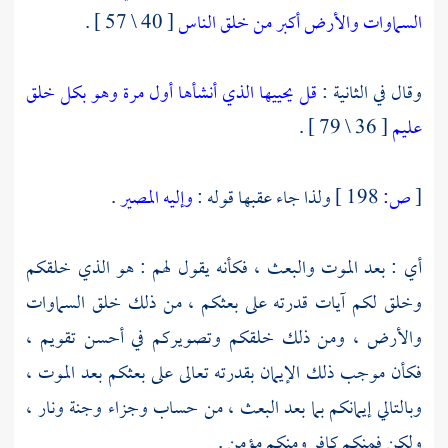
السماوات والأرض أكبر من خلق الناس
[ 40 \ 57 ] .
وقال في الثانية :
قل يحييها الذي أنشأها أول مرة وهو بكل خلق
عليم
[ 36 \ 79 ] .
[
ص:
198 ]
ولذا جاء عقبها قوله :
وإليه المصير
.
أي : بعد الموت والبعث ، فكأنه يقول لهم : هو الذي خلقكم
وخلق لكم آيات قدرته على بعثكم ، من ذلك خلق السماوات
والأرض ، ومن ذلك خلقكم وتصويركم في أحسن تقويم ،
فكأن موجب ذلك الإيمان بقدرته تعالى على بعثكم بعد الموت ،
وبالتالي إيمانكم بما بعد البعث ، من حساب وجزاء وجنة ونار ،
ولكن فمنكم كافر ومنكم مؤمن .