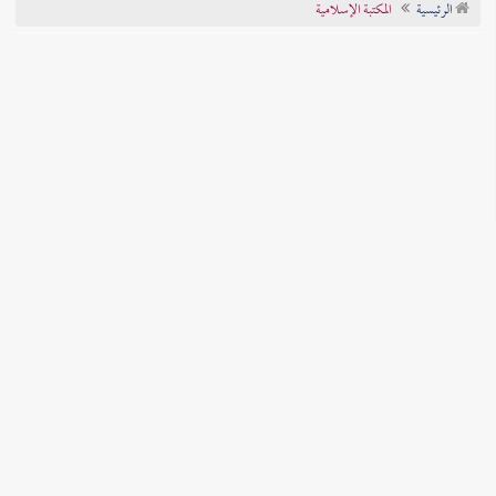
الرئيسية
المكتبة الإسلامية
تراجم الأعلام