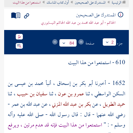
الرئيسية
المستدرك على الصحيحين
أول كتاب المناسك
استمتعوا من هذا البيت
تراجم الأعلام
المستدرك على الصحيحين
الحاكم - أبو عبد الله محمد بن عبد الله الحاكم النيسابوري
جزء
صفحة
2
84
610 - استمتعوا من هذا البيت
1652 - أخبرنا
أبو بكر بن إسحاق
، أنبأ
محمد بن عيسى بن
السكن الواسطي
، ثنا
عمرو بن عون
، ثنا
سفيان بن حبيب
، ثنا
حميد الطويل
، عن
بكر بن عبد الله المزني
، عن
عبد الله بن عمر
-
رضي الله عنهما - قال : قال رسول الله - صلى الله عليه وآله
وسلم - : "
استمتعوا من هذا البيت فإنه قد هدم مرتين ، ويرفع