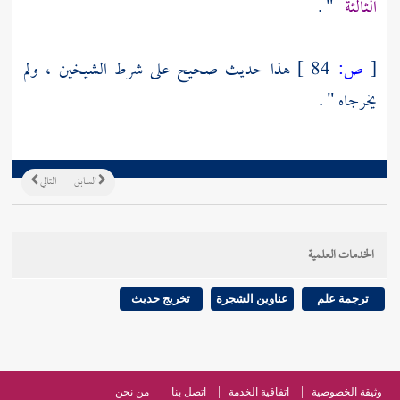
الثالثة
" .
[
ص:
84 ]
هذا حديث صحيح على شرط الشيخين ، ولم
يخرجاه " .
السابق
التالي
الخدمات العلمية
ترجمة علم
عناوين الشجرة
تخريج حديث
وثيقة الخصوصية
اتفاقية الخدمة
اتصل بنا
من نحن