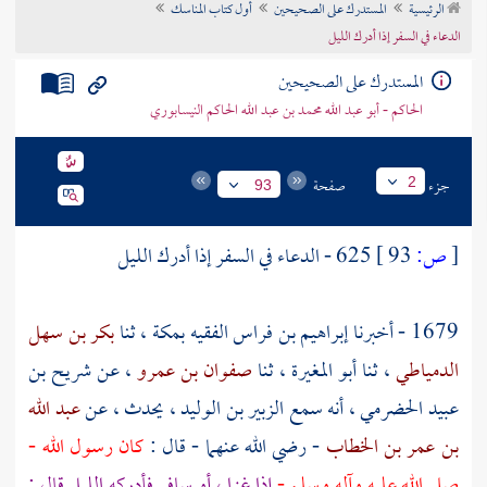
الرئيسية
المستدرك على الصحيحين
أول كتاب المناسك
تراجم الأعلام
الدعاء في السفر إذا أدرك الليل
المستدرك على الصحيحين
الحاكم - أبو عبد الله محمد بن عبد الله الحاكم النيسابوري
جزء
صفحة
2
93
[
ص:
93 ]
625 - الدعاء في السفر إذا أدرك الليل
1679 - أخبرنا
إبراهيم بن فراس الفقيه
بمكة
، ثنا
بكر بن سهل
الدمياطي
، ثنا
أبو المغيرة
، ثنا
صفوان بن عمرو
، عن
شريح بن
عبيد الحضرمي
، أنه سمع
الزبير بن الوليد
، يحدث ، عن
عبد الله
بن عمر بن الخطاب
- رضي الله عنهما - قال :
كان رسول الله -
صلى الله عليه وآله وسلم -
إذا غزا ، أو سافر فأدركه الليل قال :