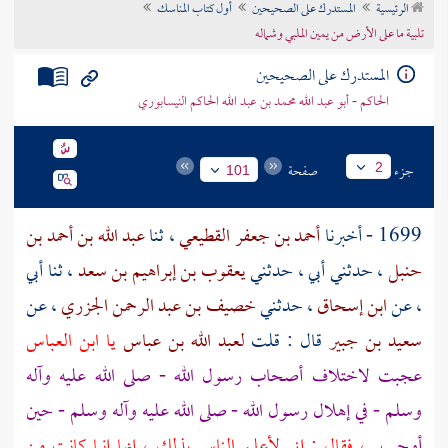
الرئيسية
المستدرك على الصحيحين
أول كتاب المناسك
تراجم الأعلام
تلبية ما على الأرض من يمين الملبي وشماله
المستدرك على الصحيحين
الحاكم - أبو عبد الله محمد بن عبد الله الحاكم النيسابوري
جزء
صفحة
2
101
1699 - أخبرنا
أحمد بن جعفر القطيعي
، ثنا
عبد الله بن أحمد بن
حنبل
، حدثني أبي ، حدثني
يعقوب بن إبراهيم بن سعد
، ثنا أبي
، عن
ابن إسحاق
، حدثني
خصيف بن عبد الرحمن الجزري
، عن
سعيد بن جبير
قال : قلت
لعبد الله بن عباس
يا
ابن العباس
عجبت لاختلاف أصحاب رسول الله - صلى الله عليه وآله
وسلم - في إهلال رسول الله - صلى الله عليه وآله وسلم - حين
أوجب
، فقال : إني لأعلم الناس بذلك ، إنها إنما كانت من