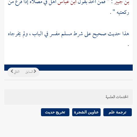
بن جبير
: " فمن أخذ بقول
ابن عباس
أهل في مصلاه إذا فرغ من
ركعتيه " .
هذا حديث صحيح على شرط
مسلم
مفسر في الباب ، ولم يخرجاه
.
السابق
التالي
الخدمات العلمية
ترجمة علم
عناوين الشجرة
تخريج حديث