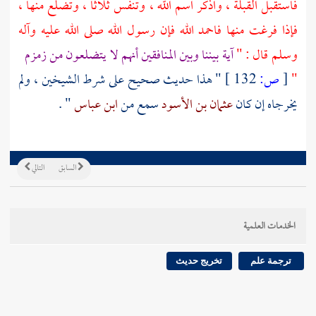
فاستقبل القبلة ، واذكر اسم الله ، وتنفس ثلاثا ، وتضلع منها ،
فإذا فرغت منها فاحمد الله فإن رسول الله صلى الله عليه وآله
وسلم قال : "
آية بيننا وبين المنافقين أنهم لا يتضلعون من
زمزم
"
[
ص:
132 ]
" هذا حديث صحيح على شرط الشيخين ، ولم
يخرجاه إن كان
عثمان بن الأسود
سمع من
ابن عباس
" .
السابق
التالي
الخدمات العلمية
ترجمة علم
تخريج حديث