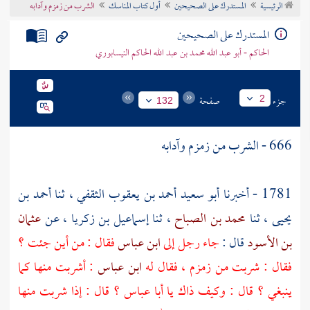
الرئيسية
المستدرك على الصحيحين
أول كتاب المناسك
الشرب من زمزم وآدابه
تراجم الأعلام
المستدرك على الصحيحين
الحاكم - أبو عبد الله محمد بن عبد الله الحاكم النيسابوري
جزء
صفحة
2
132
666 - الشرب من
زمزم
وآدابه
1781 - أخبرنا
أبو سعيد أحمد بن يعقوب الثقفي
، ثنا
أحمد بن
يحيى
، ثنا
محمد بن الصباح
، ثنا
إسماعيل بن زكريا
، عن
عثمان
بن الأسود
قال :
جاء رجل إلى
ابن عباس
فقال : من أين جئت ؟
فقال : شربت من
زمزم
، فقال له
ابن عباس
: أشربت منها كما
ينبغي ؟ قال : وكيف ذاك يا
أبا عباس
؟ قال : إذا شربت منها