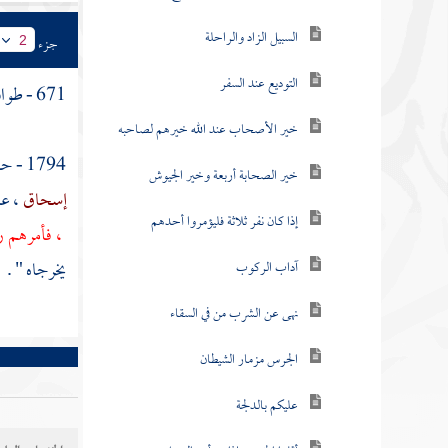
السبيل الزاد والراحلة
جزء
2
التوديع عند السفر
671 - طواف الوداع
خير الأصحاب عند الله خيرهم لصاحبه
1794 - حدثنا
خير الصحابة أربعة وخير الجيوش
إسحاق
، ع
إذا كان نفر ثلاثة فليؤمروا أحدهم
، فأمرهم ر
يخرجاه " .
آداب الركوب
نهى عن الشرب من في السقاء
الجرس مزمار الشيطان
عليكم بالدلجة