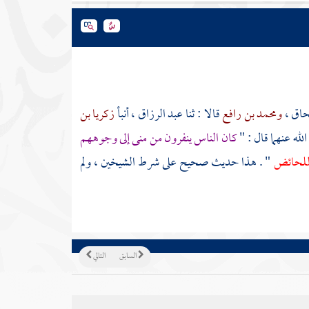
حاق
،
ومحمد بن رافع
قالا : ثنا
عبد الرزاق
، أنبأ
زكريا بن
له عنهما قال : "
كان الناس ينفرون من منى إلى وجوههم
 للحائض
" . هذا حديث صحيح على شرط الشيخين ، ولم
السابق
التالي