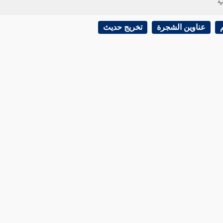
ية
عناوين الشجرة
تخريج حديث