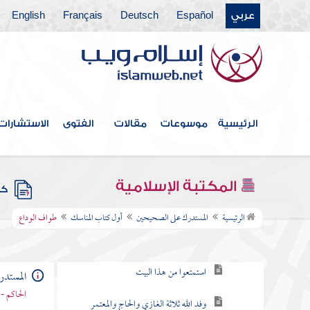
عربي
Español
Deutsch
Français
English
كتاب الاستسقاء
كتاب الكسوف
كتاب صلاة الخوف
كتاب الجنائز
الرئيسية
موسوعات
مقالات
الفتوى
الاستشارات
كتاب الزكاة
كتاب الصوم
المكتبة الإسلامية
كتب
أول كتاب المناسك
الرئيسية
المستدرك على الصحيحين
أول كتاب المناسك
طواف الوداع
الحج في كل سنة أو مرة واحدة
استمتعوا من هذا البيت
المستد
الحاكم - 
وفد الله ثلاثة الغازي والحاج والمعتمر