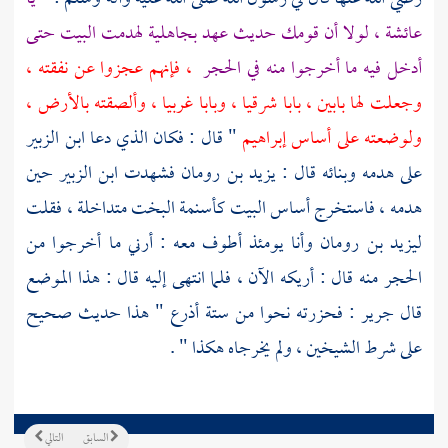
عائشة
، لولا أن قومك حديث عهد بجاهلية لهدمت البيت حتى
أدخل فيه ما أخرجوا منه في الحجر
، فإنهم عجزوا عن نفقته ،
وجعلت لها بابين ، بابا شرقيا ، وبابا غربيا ، وألصقته بالأرض ،
ولوضعته على أساس
إبراهيم
" قال : فكان الذي دعا
ابن الزبير
على هدمه وبنائه قال :
يزيد بن رومان
فشهدت
ابن الزبير
حين
هدمه ، فاستخرج أساس البيت كأسنمة البخت متداخلة ، فقلت
ليزيد بن رومان
وأنا يومئذ أطوف معه : أرني ما أخرجوا من
الحجر منه قال : أريكه الآن ، فلما انتهى إليه قال : هذا الموضع
قال
جرير
: فحزرته نحوا من ستة أذرع " هذا حديث صحيح
على شرط الشيخين ، ولم يخرجاه هكذا " .
السابق
التالي