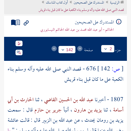
الرئيسية
المستدرك على الصحيحين
أول كتاب المناسك
تراجم الأعلام
قصد النبي صلى الله عليه وآله وسلم بناء الكعبة على ما كان قبل بناء قريش
المستدرك على الصحيحين
الحاكم - أبو عبد الله محمد بن عبد الله الحاكم النيسابوري
جزء
صفحة
2
142
[
ص:
142 ]
676 - قصد النبي صلى الله عليه وآله وسلم بناء
الكعبة على ما كان قبل بناء قريش
1807 - أخبرنا
عبد الله بن الحسين القاضي
، ثنا
الحارث بن أبي
أسامة
، ثنا
يزيد بن هارون
، أنبأ
جرير بن حازم
قال : سمعت
يزيد بن رومان
يحدث ، عن
عبد الله بن الزبير
قال : قالت
عائشة
رضي الله عنها قال لي رسول الله صلى الله عليه وآله وسلم : "
يا