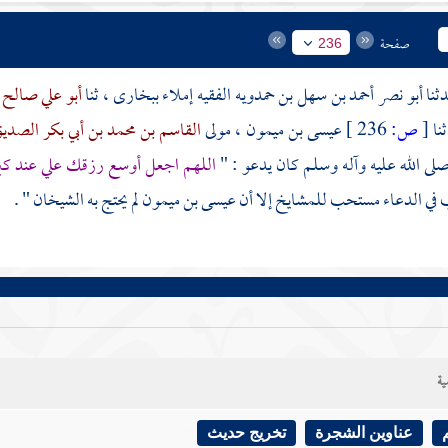
صفحة
236
أبو نصر أحمد بن سهل بن حمدويه الفقيه
إملاء
ببخارى
، ثنا
أبو علي صالح 
ثنا
[
ص:
236 ]
عيسى بن ميمون
، مولى
القاسم بن محمد بن أبي بكر الصدي
لى الله عليه وآله وسلم كان يدعو : "
اللهم اجعل أوسع رزقك علي عند كب
 في الدعاء مستحب للمشايخ إلا أن
عيسى بن ميمون
لم يحتج به الشيخان " .
ية
عناوين الشجرة
تخريج حديث