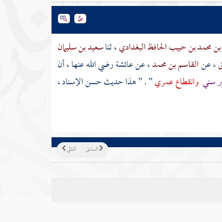
بن محمد بن حبيب الحافظ البغدادي
، ثنا
سعيد بن سليمان
ق
، عن
القاسم بن محمد
، عن
عائشة
رضي الله عنها ، أن
ر سني
وانقطاع عمري
" . " هذا حديث حسن الإسناد ،
السابق
التالي