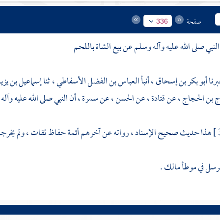
صفحة
336
أبو بكر بن إسحاق
، أنبأ
العباس بن الفضل الأسفاطي
، ثنا
إسماعيل بن يزي
ج بن الحجاج
، عن
قتادة
، عن
الحسن
، عن
سمرة
، أن النبي صلى الله عليه وآل
هذا حديث صحيح الإسناد ، رواته عن آخرهم أئمة حفاظ ثقات ، ولم يخرجا
رسل في موطأ
مالك
.