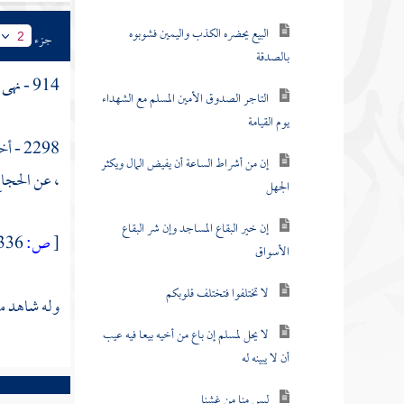
البيع يحضره الكذب واليمين فشوبوه
جزء
2
بالصدقة
914 - نهى النبي صلى الله عليه وآله وسلم عن بيع الشاة باللحم
التاجر الصدوق الأمين المسلم مع الشهداء
يوم القيامة
2298 - أخبرنا
إن من أشراط الساعة أن يفيض المال ويكثر
، عن
الحجا
الجهل
إن خير البقاع المساجد وإن شر البقاع
[
ص:
336 ]
الأسواق
لا تختلفوا فتختلف قلوبكم
وله شاهد م
لا يحل لمسلم إن باع من أخيه بيعا فيه عيب
أن لا يبينه له
ليس منا من غشنا