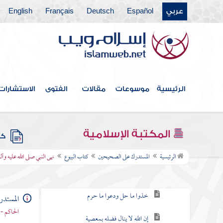
كتاب الجنائز
عربي
Español
Deutsch
Français
English
كتاب الزكاة
كتاب الصوم
أول كتاب المناسك
الرئيسية
موسوعات
مقالات
الفتوى
الاستشارات
كتاب الدعاء والتكبير والتهليل والتسبيح
والذكر
كتاب فضائل القرآن
المكتبة الإسلامية
كتب
كتاب البيوع
الرئيسية
المستدرك على الصحيحين
كتاب البيوع
نهى النبي صلى الله عليه وآ
لا بأس بالغنى لمن اتقى
خذوا ما حل ودعوا ما حرم
المستد
الحاكم - 
إن الله لا ينال فضله بمعصية