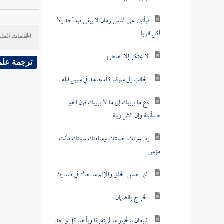
ليأتين على الناس زمان لا يبقى فيه أحد إلا
أكل الربا
الخدمات العلم
لا يحتكر إلا خاطئ
ترجمة علم
الجالب إلى سوقنا كالمجاهد في سبيل الله
دع ما يريبك إلى ما لا يريبك فإن الخير
طمأنينة وإن الشر ريبة
إذا سرتك حسنتك وساءتك سيئتك فأنت
مؤمن
البر حسن الخلق والإثم ما حاك في صدرك
الخراج بالضمان
البيعان بالخيار ما لم يتفرقا ويأخذ كل واحد