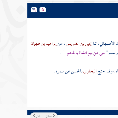
د الأصبهاني
، ثنا
يحيى بن الضريس
، عن
إبراهيم بن طهمان
ه وسلم "
نهى عن بيع الشاة باللحم
" .
ه ، وقد احتج
البخاري
بالحسن
عن
سمرة
.
السابق
التالي