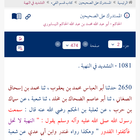
الرئيسية
المستدرك على الصحيحين
كتاب قسم الفيء
التشديد في النهبة
تراجم الأعلام
المستدرك على الصحيحين
الحاكم - أبو عبد الله محمد بن عبد الله الحاكم النيسابوري
جزء
صفحة
2
474
1081 - التشديد في النهبة .
2650 حدثنا
أبو العباس محمد بن يعقوب
، ثنا
محمد بن إسحاق
الصغاني
، ثنا
أبو عاصم الضحاك بن مخلد
، ثنا
شعبة
، عن
سماك
بن حرب
، عن
ثعلبة بن الحكم
رضي الله عنه قال :
سمعت
رسول الله صلى الله عليه وآله وسلم يقول : "
النهبة لا تحل
فأكفئوا القدور
" وهكذا رواه
غندر
وابن أبي عدي
عن
شعبة