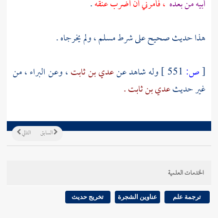
أبيه من بعده
، فأمرني أن أضرب عنقه
.
هذا حديث صحيح على شرط
مسلم
، ولم يخرجاه .
[
ص:
551 ]
وله شاهد عن
عدي بن ثابت
، وعن
البراء
، من
غير حديث
عدي بن ثابت .
السابق
التالي
الخدمات العلمية
ترجمة علم
عناوين الشجرة
تخريج حديث