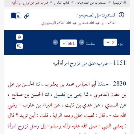
الرئيسية
المستدرك على الصحيحين
كتاب النكاح
ضرب عنق من تزوج امرأة أبيه
تراجم الأعلام
المستدرك على الصحيحين
الحاكم - أبو عبد الله محمد بن عبد الله الحاكم النيسابوري
جزء
صفحة
2
551
1151 - ضرب عنق من تزوج امرأة أبيه
2830 - حدثنا
أبو العباس محمد بن يعقوب
، ثنا
الحسن بن علي
بن عفان العامري
، ثنا
يحيى بن فضيل
، ثنا
الحسن بن صالح
،
عن
السدي
، عن
عدي بن ثابت
،
عن
البراء بن عازب
- رضي
الله عنه - ، قال : لقيت خالي ومعه الراية ، قلت : أين تريد ؟ قال
: بعثني النبي - صلى الله عليه وآله وسلم - إلى
رجل تزوج امرأة