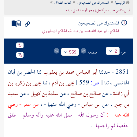
الرئيسية
المستدرك على الصحيحين
كتاب الطلاق
تراجم الأعلام
ليس منا من خبب امرأة على زوجها أو عبدا على سيده
المستدرك على الصحيحين
الحاكم - أبو عبد الله محمد بن عبد الله الحاكم النيسابوري
جزء
صفحة
2
559
2851 - حدثنا
أبو العباس محمد بن يعقوب
ثنا
الخضر بن أبان
الهاشمي
، ثنا
[
ص:
559 ]
يحيى بن آدم
، ثنا
يحيى بن زكريا بن
أبي زائدة
، عن
صالح بن صالح
، عن
سلمة بن كهيل
، عن
سعيد
بن جبير
، عن
ابن عباس
- رضي الله عنهما - ،
عن
عمر
- رضي
الله عنه - :
أن رسول الله - صلى الله عليه وآله وسلم - طلق
حفصة
ثم راجعها
.