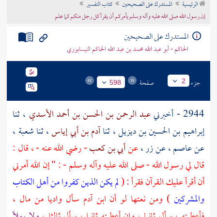
الرئيسية
المستدرك على الصحيحين
كتاب التفسير
تراجم الأعلام
إن رسول الله صلى الله عليه وآله وسلم يأمركم أن يقرأ كل رجل منكم كما علم
المستدرك على الصحيحين
الحاكم - أبو عبد الله محمد بن عبد الله الحاكم النيسابوري
جزء
صفحة
2
598
2944 - أخبرني
عبد الرحمن بن الحسن بن أحمد الأسدي
، ثنا
إبراهيم بن الحسين بن ديزيل
، ثنا
آدم بن أبي إياس
، ثنا
شعبة
،
عن
عاصم
، عن
زر
،
عن
أبي بن كعب
- رضي الله عنه - ، قال :
قال لي رسول الله - صلى الله عليه وآله وسلم - : " إن الله أمرني
أن أقرأ عليك القرآن فقرأ : (
لم يكن الذين كفروا من أهل الكتاب
والمشركين
) ومن نعتها لو أن ابن آدم سأل واديا من مال ،
فأعطيته ، سأل ثانيا ، وإن أعطيته ثانيا ، سأل ثالثا ،
ولا يملأ