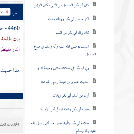
كان أبو بكر الصديق من النبي مكان الوزير
جزء
4
ذكر مرض أبي بكر ووفاته ودفنه
4460 - حدثنا
كان وفاة أبي بكر من السم
بنت طلحة
،
استنشاده صلى الله عليه وآله وسلم في مدح
النار فلينظر 
الصديق
ولي أبو بكر في خلافته سنتين وسبعة أشهر
هذا حديث صح
حديث عمرو بن عبسة رضي الله عنه
أول من أسلم أبو بكر وبلال
خطبة أبي بكر واعتذاره في أمر الإمارة
خلافة أبي بكر بتأييد عمر بعد النبي صلى الله
الخدمات العلم
عليه وآله وسلم