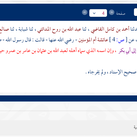
صفحة
4
أحمد بن كامل القاضي
، ثنا
عبد الله بن روح المدائني
، ثنا
شبابة
، ثنا
صالح
 عن
[
ص:
4 ]
عائشة أم المؤمنين
- رضي الله عنها - قالت : قال رسول الله - ص
إلى
أبي بكر
، وإن اسمه الذي سماه أهله
لعبد الله بن عثمان بن عامر بن عمرو
حيث
يح الإسناد ، ولم يخرجاه .
ية