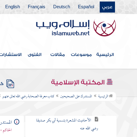
كتاب التفسير
عربي
Español
Deutsch
Français
English
كتاب تواريخ المتقدمين من الأنبياء والمرسلين
ومن كتاب آيات رسول الله صلى الله عليه وآله
وسلم التي في دلائل النبوة
كتاب الهجرة الأولى إلى الحبشة
الرئيسية
موسوعات
مقالات
الفتوى
الاستشارات
كتاب الهجرة
كتاب المغازي والسرايا
المكتبة الإسلامية
كتب
كتاب معرفة الصحابة رضي الله تعالى عنهم
الرئيسية
المستدرك على الصحيحين
كتاب معرفة الصحابة رضي الله تعالى عنهم
أبو بكر بن أبي قحافة رضي الله عنهما
الأحاديث المشعرة بتسمية أبي بكر صديقا
المستد
رضي الله عنه
الحاكم - 