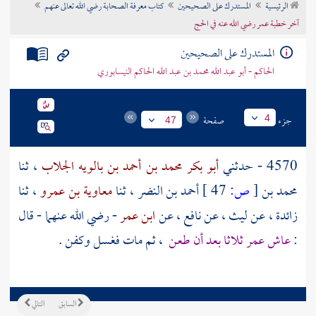
الرئيسية
المستدرك على الصحيحين
كتاب معرفة الصحابة رضي الله تعالى عنهم
تراجم الأعلام
آخر خطبة عمر رضي الله عنه في الحج
المستدرك على الصحيحين
الحاكم - أبو عبد الله محمد بن عبد الله الحاكم النيسابوري
جزء
صفحة
4
47
4570 - حدثني
أبو بكر محمد بن أحمد بن بالويه الجلاب
، ثنا
محمد بن
[
ص:
47 ]
أحمد بن النضر
، ثنا
معاوية بن عمرو
، ثنا
زائدة
، عن
ليث
، عن
نافع
، عن
ابن عمر
- رضي الله عنهما - قال
:
عاش
عمر
ثلاثا بعد أن طعن
، ثم مات فغسل وكفن .
السابق
التالي