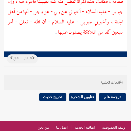
طعامه ، فكانت هذه المرأة تفضل منه كله نصيبنا فأعود فيه ، وإن
جبريل
- عليه السلام - أخبرني عن ربي - عز وجل - أنها من أهل
الجنة ، وأخبرني
جبريل
- عليه السلام - أن الله - تعالى - أمر
سبعين ألفا من الملائكة يصلون عليها
.
السابق
التالي
الخدمات العلمية
ترجمة علم
عناوين الشجرة
تخريج حديث
وثيقة الخصوصية
اتفاقية الخدمة
اتصل بنا
من نحن