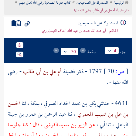
الرئيسية
المستدرك على الصحيحين
كتاب معرفة الصحابة رضي الله تعالى عنهم
تراجم الأعلام
ذكر فضيلة أم علي بن أبي طالب رضي الله عنها
المستدرك على الصحيحين
الحاكم - أبو عبد الله محمد بن عبد الله الحاكم النيسابوري
جزء
صفحة
4
70
[
ص:
70 ]
1797 - ذكر فضيلة
أم علي بن أبي طالب
- رضي
الله عنها - .
4631 - حدثني
بكير بن محمد الحداد الصوفي
،
بمكة
، ثنا
الحسن
بن علي بن شبيب المعمري
، ثنا
عبد الرحمن بن عمرو بن جبلة
الباهلي
، ثنا أبي ،
عن
الزبير بن سعيد القرشي
، قال : كنا جلوسا
عند
سعيد بن المسيب
فمر بنا
علي بن الحسين
، ولم أر هاشميا قط