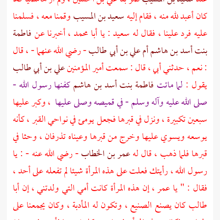
كان أعبد لله منه ، فقام إليه
سعيد بن المسيب
وقمنا معه ، فسلمنا
عليه فرد علينا ، فقال له
سعيد
: يا
أبا محمد
، أخبرنا عن
فاطمة
بنت أسد بن هاشم أم علي بن أبي طالب
- رضي الله عنهما - ، قال
: نعم ، حدثني أبي ، قال : سمعت أمير المؤمنين
علي بن أبي طالب
يقول :
لما ماتت
فاطمة بنت أسد بن هاشم
كفنها رسول الله -
صلى الله عليه وآله وسلم - في قميصه وصلى عليها
، وكبر عليها
سبعين تكبيرة ، ونزل في قبرها فجعل يومئ في نواحي القبر ، كأنه
يوسعه ويسوي عليها وخرج من قبرها وعيناه تذرفان ، وحثا في
قبرها فلما ذهب ، قال له
عمر بن الخطاب
- رضي الله عنه - : يا
رسول الله ، رأيتك فعلت على هذه المرأة شيئا لم تفعله على أحد ،
فقال : " يا
عمر
، إن هذه المرأة كانت أمي التي ولدتني ، إن
أبا
طالب
كان يصنع الصنيع ، وتكون له المأدبة ، وكان يجمعنا على