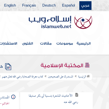
كتاب التفسير
عربي
Español
Deutsch
Français
English
كتاب تواريخ المتقدمين من الأنبياء والمرسلين
ومن كتاب آيات رسول الله صلى الله عليه وآله
وسلم التي في دلائل النبوة
كتاب الهجرة الأولى إلى الحبشة
الرئيسية
موسوعات
مقالات
الفتوى
الاستشارات
كتاب الهجرة
كتاب المغازي والسرايا
المكتبة الإسلامية
كتب
كتاب معرفة الصحابة رضي الله تعالى عنهم
الرئيسية
المستدرك على الصحيحين
كتاب معرفة الصحابة رضي الله تعالى عنهم
أبو بكر بن أبي قحافة رضي الله عنهما
الأحاديث المشعرة بتسمية أبي بكر صديقا
المستد
رضي الله عنه
الحاكم - 