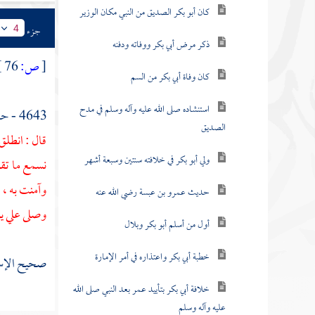
كان أبو بكر الصديق من النبي مكان الوزير
جزء
4
ذكر مرض أبي بكر ووفاته ودفنه
[
ص:
76 ]
كان وفاة أبي بكر من السم
استنشاده صلى الله عليه وآله وسلم في مدح
4643 - حدثنا
الصديق
قال : انطلق
ولي أبو بكر في خلافته سنتين وسبعة أشهر
نسمع ما تقو
وآمنت به ،
حديث عمرو بن عبسة رضي الله عنه
وصلى علي يو
أول من أسلم أبو بكر وبلال
خطبة أبي بكر واعتذاره في أمر الإمارة
صحيح الإسنا
خلافة أبي بكر بتأييد عمر بعد النبي صلى الله
عليه وآله وسلم