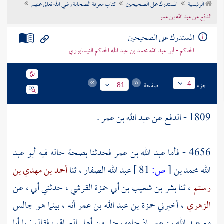
الرئيسية
المستدرك على الصحيحين
كتاب معرفة الصحابة رضي الله تعالى عنهم
تراجم الأعلام
الدفع عن عبد الله بن عمر
المستدرك على الصحيحين
الحاكم - أبو عبد الله محمد بن عبد الله الحاكم النيسابوري
جزء
صفحة
4
81
1809 - الدفع عن
عبد الله بن عمر
.
4656 - فأما
عبد الله بن عمر
فحدثنا بصحة حاله فيه
أبو عبد
الله محمد بن
[
ص:
81 ]
عبد الله الصفار
، ثنا
أحمد بن مهدي بن
رستم
، ثنا
بشر بن شعيب بن أبي حمزة القرشي
، حدثني أبي ، عن
الزهري
، أخبرني
حمزة بن عبد الله بن عمر
أنه ، بينما هو جالس
مع
عبد الله بن عمر
إذ جاءه رجل من
أهل العراق
، فقال : يا
أبا