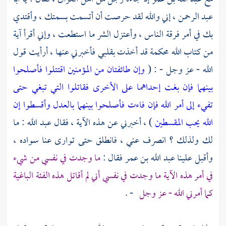
عبد الرحمن
، إني والله لقد حرصت أن أتسمت بسمتك ، وأقتدي
بك في أمر فرقة الناس ، وأعتزل الشر ما استطعت ، وإني أقرأ آية
من كتاب الله محكمة قد أخذت بقلبي فأخبرني عنها ، أرأيت قول
الله - عز وجل - : (
وإن طائفتان من المؤمنين اقتتلوا فأصلحوا
بينهما فإن بغت إحداهما على الأخرى فقاتلوا التي تبغي حتى
تفيء إلى أمر الله فإن فاءت فأصلحوا بينهما بالعدل وأقسطوا إن
الله يحب المقسطين
) ، أخبرني عن هذه الآية ، فقال
عبد الله
: ما
لك ولذلك ؟ انصرف عني ، فانطلق حتى توارى عنا سواده ،
وأقبل علينا
عبد الله بن عمر
فقال :
ما وجدت في نفسي من شيء
في أمر هذه الآية ما وجدت في نفسي أني لم أقاتل هذه الفئة الباغية
كما أمرني الله - عز وجل
- .