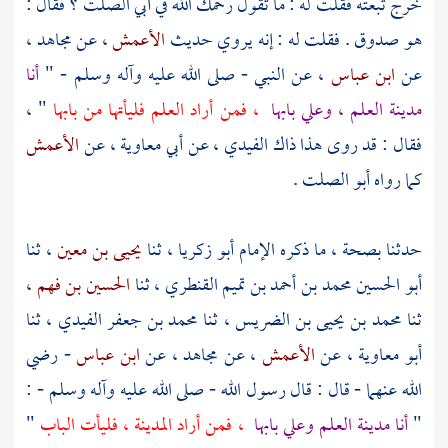
خرج تبعته فقلت له : ما تقول رحمك الله في
أبي الصلت
؟ فقال :
هو صدوق . فقلت له : إنه يروي حديث
الأعمش
، عن
مجاهد
،
عن
ابن عباس
، عن النبي - صلى الله عليه وآله وسلم - "
أنا
مدينة العلم ، وعلي بابها
، فمن أراد العلم فليأتها من بابها
" ،
فقال : قد روى هذا ذاك
الفيدي
، عن
أبي معاوية
، عن
الأعمش
كما رواه
أبو الصلت
.
حدثنا بصحة ، ما ذكره الإمام
أبو زكريا
، ثنا
يحيى بن معين
، ثنا
أبو الحسين محمد بن أحمد بن تميم القنطري
، ثنا
الحسين بن فهم
،
ثنا
محمد بن يحيى بن الضريس
، ثنا
محمد بن جعفر الفيدي
، ثنا
أبو معاوية
، عن
الأعمش
، عن
مجاهد
، عن
ابن عباس
- رضي
الله عنهما - قال : قال رسول الله - صلى الله عليه وآله وسلم - :
"
أنا مدينة العلم
وعلي
بابها
، فمن أراد المدينة ، فليأت الباب
"