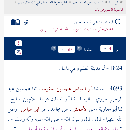
الرئيسية
المستدرك على الصحيحين
كتاب معرفة الصحابة رضي الله تعالى عنهم
تراجم الأعلام
أنا مدينة العلم وعلي بابها
المستدرك على الصحيحين
الحاكم - أبو عبد الله محمد بن عبد الله الحاكم النيسابوري
جزء
صفحة
4
97
1824 - أنا مدينة العلم
وعلي
بابها .
4693 - حدثنا
أبو العباس محمد بن يعقوب
، ثنا
محمد بن عبد
الرحيم الهروي
،
بالرملة
، ثنا
أبو الصلت عبد السلام بن صالح
،
ثنا
أبو معاوية
، عن
الأعمش
، عن
مجاهد
، عن
ابن عباس
- رضي
الله عنهما - قال : قال رسول الله - صلى الله عليه وآله وسلم - :
"
أنا مدينة العلم
وعلي
بابها ، فمن أراد المدينة فليأت الباب
" .