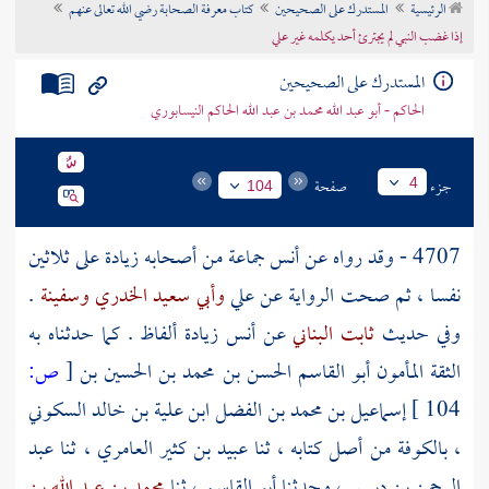
الرئيسية
المستدرك على الصحيحين
كتاب معرفة الصحابة رضي الله تعالى عنهم
تراجم الأعلام
إذا غضب النبي لم يجترئ أحد يكلمه غير علي
المستدرك على الصحيحين
الحاكم - أبو عبد الله محمد بن عبد الله الحاكم النيسابوري
جزء
صفحة
4
104
4707 - وقد رواه عن
أنس
جماعة من أصحابه زيادة على ثلاثين
نفسا ، ثم صحت الرواية عن
علي
وأبي سعيد الخدري
وسفينة
.
وفي حديث
ثابت البناني
عن
أنس
زيادة ألفاظ . كما حدثناه به
الثقة المأمون
أبو القاسم الحسن بن محمد بن الحسين بن
[
ص:
104 ]
إسماعيل بن محمد بن الفضل ابن علية بن خالد السكوني
،
بالكوفة
من أصل كتابه ، ثنا
عبيد بن كثير العامري
، ثنا
عبد
الرحمن بن دبيس
، وحدثنا
أبو القاسم
، ثنا
محمد بن عبد الله بن