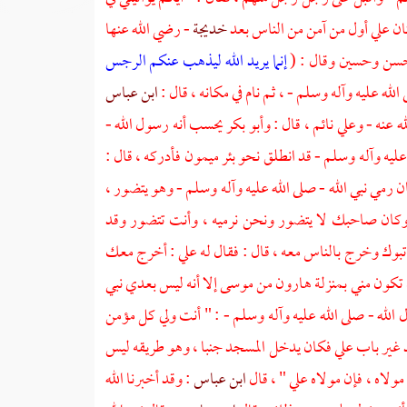
ان
علي
أول من آمن من الناس بعد
خديجة
- رضي الله عنها
سن
وحسين
وقال : (
إنما يريد الله ليذهب عنكم الرجس
له عليه وآله وسلم - ، ثم نام في مكانه ، قال :
ابن عباس
ه عنه -
وعلي
نائم ، قال :
وأبو بكر
يحسب أنه رسول الله -
ه عليه وآله وسلم - قد انطلق نحو
بئر ميمون
فأدركه ، قال :
ن رمي نبي الله - صلى الله عليه وآله وسلم - وهو يتضور ،
وكان صاحبك لا يتضور ونحن نرميه ، وأنت تتضور وقد
تبوك
وخرج بالناس معه ، قال : فقال له
علي
: أخرج معك
 تكون مني بمنزلة
هارون
من
موسى
إلا أنه ليس بعدي نبي
الله - صلى الله عليه وآله وسلم - : " أنت ولي كل مؤمن
د غير باب
علي
فكان يدخل المسجد جنبا ، وهو طريقه ليس
مولاه ، فإن مولاه
علي
" ، قال
ابن عباس
: وقد أخبرنا الله