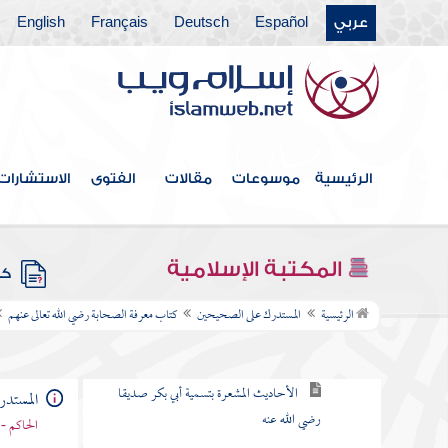
كتاب التفسير
عربي
Español
Deutsch
Français
English
كتاب تواريخ المتقدمين من الأنبياء والمرسلين
ومن كتاب آيات رسول الله صلى الله عليه وآله
وسلم التي في دلائل النبوة
كتاب الهجرة الأولى إلى الحبشة
الرئيسية
موسوعات
مقالات
الفتوى
الاستشارات
كتاب الهجرة
كتاب المغازي والسرايا
المكتبة الإسلامية
كتب
كتاب معرفة الصحابة رضي الله تعالى عنهم
الرئيسية
المستدرك على الصحيحين
كتاب معرفة الصحابة رضي الله تعالى عنهم
أبو بكر بن أبي قحافة رضي الله عنهما
الأحاديث المشعرة بتسمية أبي بكر صديقا
المستد
رضي الله عنه
الحاكم - 