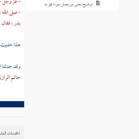
- عز وجل -
توضيح معنى من يعمل سوءا يجز به
- صلى الله 
أحاديث فضائل الشيخين
بدر
، فقال :
ذكر الاختلاف في أمر الخلافة ثم الإجماع على
خلافة أبي بكر رضي الله عنه
هذا حديث صح
أمر النبي لأبي بكر بإمامة الناس في الصلاة
وقد حدثنا 
يتجلى الله لعباده في الآخرة عامة لأبي بكر
حاتم الراز
خاصة
مخاطبة الصحابة أبا بكر بيا خليفة رسول الله
مشي الخليفة وركوب الناس
ومن مناقب أمير المؤمنين عمر بن الخطاب
رضي الله عنه
الخدمات العلم