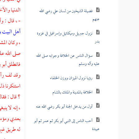
الدنيا والآخ
فضيلة الشيخين من لسان علي رضي الله
عنهم
- ، قال : و
أهل البيت 
نزول جبريل وميكائيل وإسرافيل في غزوة
بدر
، وكان المش
صلى الله علي
سؤال الناس عن الخلافة وجوابه صلى الله
فانطلق
أبو 
عليه وآله وسلم
وقد لف رأس
رؤيا نزول الميزان ووزن الخلفاء
استنكرنا ذل
الخلافة بالمدينة والملك بالشام
؟ قال : فقال
أول من يدخل الجنة أبو بكر رضي الله عنه
، إنه لا ين
بعدي ومؤمنة
أحب الناس إلى النبي أبو بكر ثم عمر ثم أبو
له طريق غير
عبيدة