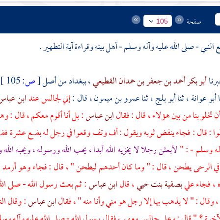
صفحة
105
أبو بكر أحمد بن جعفر بن حمدان القطيعي
،
ببغداد
من أصل
[
ص:
105 ]
ا
أبو عوانة
، ثنا
أبو بلج
، ثنا
عمرو بن ميمون
، قال :
إني لجالس عند
ابن عبا
أن تخلو بنا من بين هؤلاء ، قال : فقال
ابن عباس
: بل أنا أقوم معكم ، قال : و
وا : قال : فجاء ينفض ثوبه ويقول : أف وتف وقعوا في رجل له بضع عشرة فضا
آله وسلم - : "
لأبعثن رجلا لا يخزيه الله أبدا ، يحب الله ورسوله ، ويحبه ال
ه في الرحى يطحن ، قال : " وما كان أحدهم ليطحن " ، قال : فجاء وهو أرمد لا ي
ه ، فجاء
علي
بصفية بنت حيي
، قال
ابن عباس
: ثم بعث رسول الله - صلى الله
، وقال : " لا يذهب بها إلا رجل هو مني وأنا منه " ، فقال
ابن عباس
: وقال الن
لآخرة ؟ " قال :
وعلي
جالس معهم ، فقال رسول الله - صلى الله عليه وآله وسلم