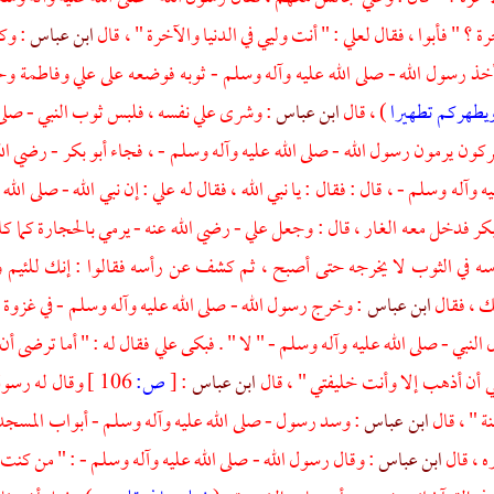
رة ؟ " فأبوا ، فقال
لعلي
: " أنت وليي في الدنيا والآخرة " ، قال
ابن عباس
: وك
أخذ رسول الله - صلى الله عليه وآله وسلم - ثوبه فوضعه على
علي
وفاطمة
وح
ويطهركم تطهيرا
) ، قال
ابن عباس
: وشرى علي نفسه ، فلبس ثوب النبي - صلى ال
ركون يرمون رسول الله - صلى الله عليه وآله وسلم - ، فجاء
أبو بكر
- رضي الل
ه وآله وسلم - ، قال : فقال : يا نبي الله ، فقال له
علي
: إن نبي الله - صلى الل
بكر
فدخل معه الغار ، قال : وجعل
علي
- رضي الله عنه - يرمي بالحجارة كما كا
ه في الثوب لا يخرجه حتى أصبح ، ثم كشف عن رأسه فقالوا : إنك للئيم 
ك ، فقال
ابن عباس
: وخرج رسول الله - صلى الله عليه وآله وسلم - في غزوة
 النبي - صلى الله عليه وآله وسلم - " لا " . فبكى
علي
فقال له : " أما ترضى أن
بغي أن أذهب إلا وأنت خليفتي " ، قال
ابن عباس
:
[
ص:
106 ]
وقال له رسول 
 " ، قال
ابن عباس
: وسد رسول - صلى الله عليه وآله وسلم - أبواب المسج
ه ، قال
ابن عباس
: وقال رسول الله - صلى الله عليه وآله وسلم - : " من كنت 