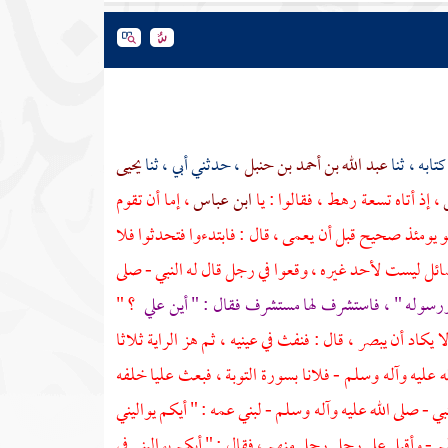
كتابه ، ثنا
عبد الله بن أحمد بن حنبل
، حدثني أبي ، ثنا
يحيى
س
، إذ أتاه تسعة رهط ، فقالوا : يا
ابن عباس
، إما أن تقوم
هو يومئذ صحيح قبل أن يعمى ، قال : فابتدءوا فتحدثوا فلا
ئل ليست لأحد غيره ، وقعوا في رجل قال له النبي - صلى
له ورسوله " ، فاستشرف لها مستشرف فقال : " أين
علي
؟ "
كاد أن يبصر ، قال : فنفث في عينيه ، ثم هز الراية ثلاثا
 عليه وآله وسلم - فلانا بسورة التوبة ، فبعث
عليا
خلفه
بي - صلى الله عليه وآله وسلم - لبني عمه : " أيكم يواليني
 - وأقبل على رجل رجل منهم ، فقال : " أيكم يواليني في