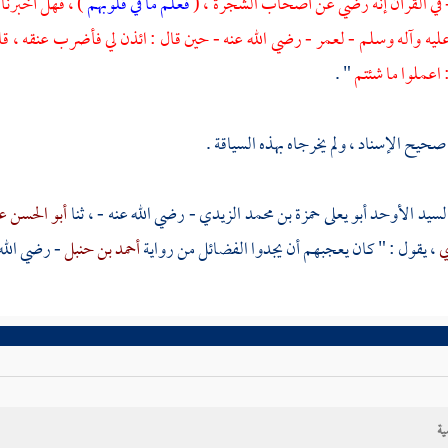
 في القرآن إنه رضي عن أصحاب الشجرة ، (
فعلم ما في قلوبهم
) ، فهل أخبرن
عليه وآله وسلم -
لعمر
- رضي الله عنه - حين قال : ائذن لي فأضرب عنقه ، ق
 اعملوا ما شئتم
" .
يح الإسناد ، ولم يخرجاه بهذه السياقة .
السيد الأوحد
أبو يعلى حمزة بن محمد الزيدي
- رضي الله عنه - ، ثنا
أبو الحسن ع
ي
، يقول : " كان يعجبهم أن يجدوا الفضائل من رواية
أحمد بن حنبل
- رضي الله 
ية