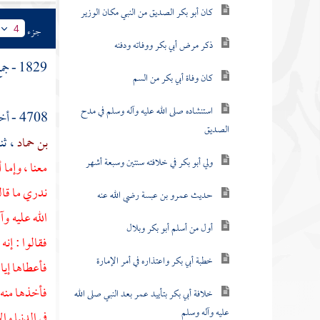
كان أبو بكر الصديق من النبي مكان الوزير
جزء
4
ذكر مرض أبي بكر ووفاته ودفنه
1829 - جمع النبي - صلى الله عليه وآله وسلم - أهل بيته وقراءة آية التطهير .
كان وفاة أبي بكر من السم
استنشاده صلى الله عليه وآله وسلم في مدح
4708 - أخبرنا
الصديق
بن حماد
، ثن
ولي أبو بكر في خلافته سنتين وسبعة أشهر
معنا ، وإما 
ندري ما قال
حديث عمرو بن عبسة رضي الله عنه
الله عليه و
أول من أسلم أبو بكر وبلال
فقالوا : إن
خطبة أبي بكر واعتذاره في أمر الإمارة
فأعطاها إيا
فأخذها منه 
خلافة أبي بكر بتأييد عمر بعد النبي صلى الله
عليه وآله وسلم
في الدنيا وا