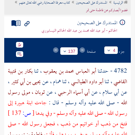
الرئيسية
المستدرك على الصحيحين
كتاب معرفة الصحابة رضي الله تعالى عنهم
تراجم الأعلام
غضوا أبصاركم عن فاطمة حتى تمر
المستدرك على الصحيحين
الحاكم - أبو عبد الله محمد بن عبد الله الحاكم النيسابوري
جزء
صفحة
4
137
4782 - حدثنا
أبو العباس محمد بن يعقوب
، ثنا
بكار بن قتيبة
القاضي
، ثنا
أبو داود الطيالسي
، ثنا
همام
، عن
يحيى بن أبي كثير
،
عن
أبي سلام
، عن
أبي أسماء الرحبي
، عن
ثوبان ، مولى رسول
الله
- صلى الله عليه وآله وسلم - قال :
جاءت
ابنة هبيرة
إلى
رسول الله - صلى الله عليه وآله وسلم - وفي يدها
[
ص:
137 ]
فتخ من ذهب أو خواتيم من ذهب ، فجعل رسول الله - صلى
الله عليه وآله وسلم - يضرب بيدها ، فأتت
فاطمة بنت رسول