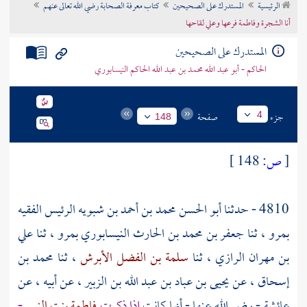
الرئيسية
المستدرك على الصحيحين
كتاب معرفة الصحابة رضي الله تعالى عنهم
تراجم الأعلام
أنا الشجرة وفاطمة فرعها وعلي لقاحها
المستدرك على الصحيحين
الحاكم - أبو عبد الله محمد بن عبد الله الحاكم النيسابوري
جزء
صفحة
4
148
[
ص:
148 ]
4810 - حدثنا
أبو الحسن محمد بن أحمد بن شبويه الرئيس الفقيه
بمرو
، ثنا
جعفر بن محمد بن الحارث النيسابوري
بمرو
، ثنا
علي
بن مهران الرازي
، ثنا
سلمة بن الفضل الأبرش
، ثنا
محمد بن
إسحاق
، عن
يحيى بن عباد بن عبد الله بن الزبير
، عن أبيه ، عن
عائشة
- رضي الله عنها - أنها كانت
إذا ذكرت
فاطمة بنت النبي
-