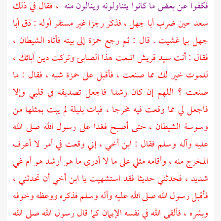
فكفوا عن بعض ما كانوا يتناولونه وينالون منه
، فقال في ذلك
سعد
حين ضرب
أبا جهل
، فذكر رجزا غير مستقر أوله : ذق
أبا
جهل
بما غشيت . قال : ثم رجع
حمزة
إلى بيته فأتاه الشيطان ،
فقال : أنت سيد
قريش
اتبعت هذا الصابئ وتركت دين آبائك ،
للموت خير لك مما صنعت ، فأقبل على
حمزة
شبه ، فقال : ما
صنعت ؟ اللهم إن كان رشدا فاجعل تصديقه في قلبي وإلا
فاجعل لي مما وقعت فيه مخرجا ، فبات بليلة لم يبت بمثلها من
وسوسة الشيطان ، حتى أصبح فغدا على رسول الله صلى الله
عليه وآله وسلم فقال : ابن أخي ، إني وقعت في أمر لا أعرف
المخرج منه ، وأقامه مثلي على ما لا أدري ما هو أرشد هو أم غي
شديد ، فحدثني حديثا فقد استشهيت يا ابن أخي أن تحدثني ،
فأقبل رسول الله صلى الله عليه وآله وسلم فذكره ووعظه وخوفه
وبشره ، فألقى الله في نفسه الإيمان كما قال رسول الله صلى الله