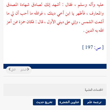
عليه وآله وسلم ، فقال : أشهد إنك لصادق شهادة المصدق
والمعارف ، فأظهر يا ابن أخي دينك ، فوالله ما أحب أن لي ما
ألمعت الشمس ، وإني على ديني الأول ، قال : فكان
حمزة
ممن أعز
الله به الدين
.
[
ص:
197 ]
السابق
التالي
الخدمات العلمية
ترجمة علم
عناوين الشجرة
تخريج حديث