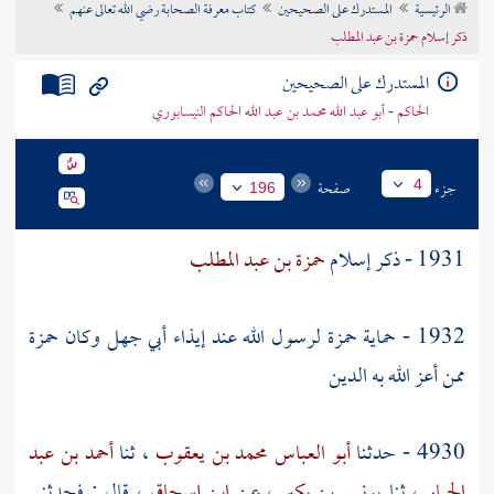
الرئيسية
المستدرك على الصحيحين
كتاب معرفة الصحابة رضي الله تعالى عنهم
تراجم الأعلام
ذكر إسلام حمزة بن عبد المطلب
المستدرك على الصحيحين
الحاكم - أبو عبد الله محمد بن عبد الله الحاكم النيسابوري
جزء
صفحة
4
196
1931 - ذكر إسلام
حمزة بن عبد المطلب
1932 - حماية
حمزة
لرسول الله عند إيذاء
أبي جهل
وكان
حمزة
ممن أعز الله به الدين
4930 - حدثنا
أبو العباس محمد بن يعقوب
، ثنا
أحمد بن عبد
الجبار
، ثنا
يونس بن بكير
، عن
ابن إسحاق
، قال : فحدثني