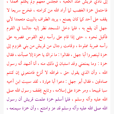
إلى نادي
قريش
عند
الكعبة
، فجلس معهم ولم يكلم
محمدا
،
فاحتمل
حمزة
الغضب لما أراد الله من كرامته ، فخرج سريعا لا
يقف على أحد كما كان يصنع ، يريد الطواف
بالبيت
متعمدا
لأبي
جهل
أن يقع به ، فلما دخل المسجد نظر إليه جالسا في القوم
فأقبل نحوه ، حتى إذا قام على رأسه رفع القوس فضربه على
رأسه ضربة مملوءة ، وقامت رجال من
قريش
من
بني مخزوم
إلى
حمزة
لينصروا
أبا جهل
، فقالوا : ما نراك يا
حمزة
إلا صبأت ، فقال
حمزة
: وما يمنعني وقد استبان لي ذلك منه ، أنا أشهد أنه رسول
الله ، وأن الذي يقول حق ، فوالله لا أنزع فامنعوني إن كنتم
صادقين ، فقال
أبو جهل
: دعوا
أبا عمارة
، لقد سببت ابن أخيه
سبا قبيحا ، ومر
حمزة
على إسلامه ، وتابع يخفف رسول الله صلى
الله عليه وآله وسلم ،
فلما أسلم
حمزة
علمت
قريش
أن رسول
الله صلى الله عليه وآله وسلم قد عز وامتنع ، وأن
حمزة
سيمنعه ،