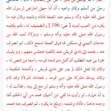
رجل من
أسلم
وكان واعيه ،
أن
أبا جهل
اعترض لرسول الله
صلى الله عليه وآله وسلم عند
الصفا
فآذاه وشتمه وقال فيه ما
يكره من العيب لدينه
[
ص:
196 ]
والتضعيف له ، فلم يكلمه
رسول الله صلى الله عليه وآله وسلم ، ومولاة
لعبد الله بن
جدعان التيمي
في مسكن لها فوق
الصفا
تسمع ذلك ، ثم انصرف
عنه ، فعمد إلى نادي
قريش
عند
الكعبة
فجلس معهم ، ولم يلبث
حمزة بن عبد المطلب
أن أقبل متوشحا قوسه راجعا من قنص له ،
وكان إذا فعل ذلك لم يمر على نادي
قريش
، وأشدها شكيمة ،
وكان يومئذ مشركا على دين قومه ، فجاءته المولاة وقد قام
رسول الله صلى الله عليه وآله وسلم ليرجع إلى بيته ، فقالت له :
يا
أبا عمارة
، لو رأيت ما لقي ابن أخيك
محمد
من
أبي الحكم
آنفا
وجده هاهنا ، فآذاه وشتمه ، وبلغ ما يكره ، ثم انصرف عنه فعمد